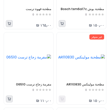
مطحنة بوش Bosch tsm6a17c
مطحنة قهوة ترست
0
0
١٦٥٫٠٠ ₪
١٥٠٫٠٠ ₪
غير متوفر
مطحنة مولينكس AR110830
مفرمة زجاج ترست 06510
0
0
١١٠٫٠٠ ₪
١٥٠٫٠٠ ₪