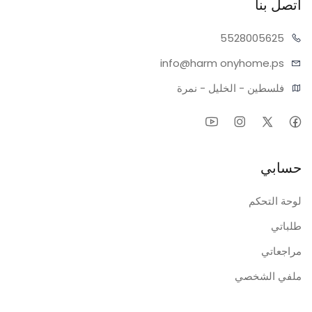
اتصل بنا
55280
05625
info@harm
onyhome.ps
فلسطين - الخليل - نمرة
حسابي
لوحة التحكم
طلباتي
مراجعاتي
ملفي الشخصي