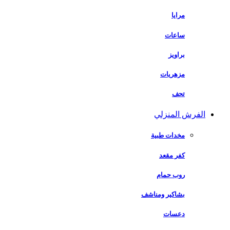
مرايا
ساعات
براويز
مزهريات
تحف
الفرش المنزلي
مخدات طبية
كفر مقعد
روب حمام
بشاكير ومناشف
دعسات