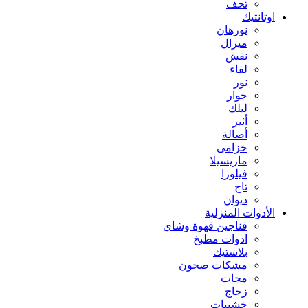
تحف
اوتانتيك
نورهان
ميرال
نقش
لقاء
نور
جوار
ليلك
أثير
أصالة
خزامى
ماريسيلا
فيلورا
تاج
ديوان
الأدوات المنزلية
فناجين قهوة وشاي
ادوات مطبخ
بلاستيك
مشكات صحون
مجات
زجاج
خشبيات