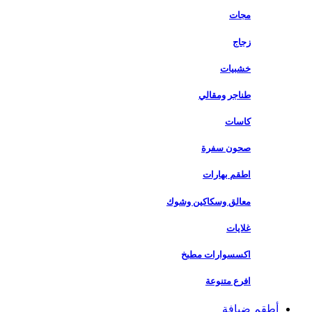
مجات
زجاج
خشبيات
طناجر ومقالي
كاسات
صحون سفرة
اطقم بهارات
معالق وسكاكين وشوك
غلايات
اكسسوارات مطبخ
افرع متنوعة
أطقم ضيافة