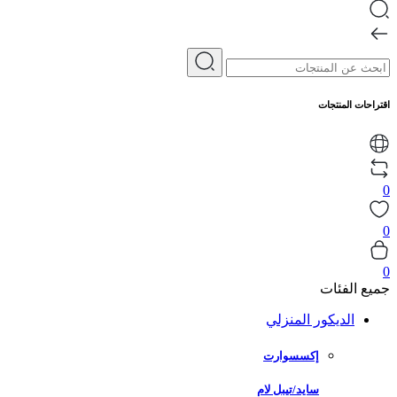
اقتراحات المنتجات
0
0
0
جميع الفئات
الديكور المنزلي
إكسسوارت
سايد/تيبل لام