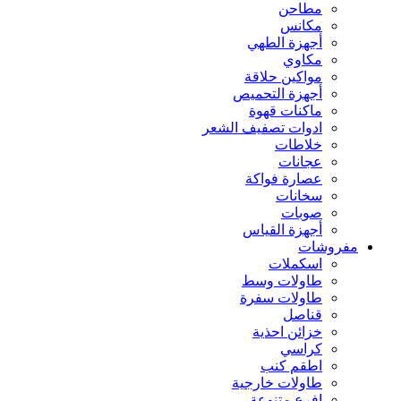
مطاحن
مكانس
أجهزة الطهي
مكاوي
مواكين حلاقة
أجهزة التحميص
ماكنات قهوة
ادوات تصفيف الشعر
خلاطات
عجانات
عصارة فواكة
سخانات
صوبات
أجهزة القياس
مفروشات
اسكملات
طاولات وسط
طاولات سفرة
قناصل
خزائن احذية
كراسي
اطقم كنب
طاولات خارجية
افرع متنوعة