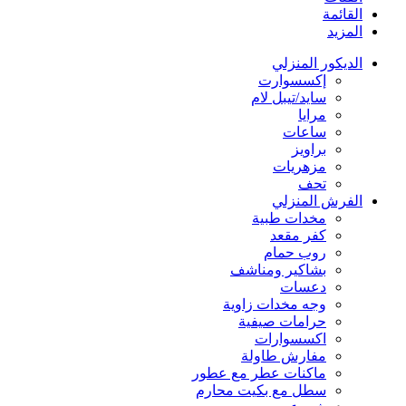
القائمة
المزيد
الديكور المنزلي
إكسسوارت
سايد/تيبل لام
مرايا
ساعات
براويز
مزهريات
تحف
الفرش المنزلي
مخدات طبية
كفر مقعد
روب حمام
بشاكير ومناشف
دعسات
وجه مخدات زاوية
حرامات صيفية
اكسسوارات
مفارش طاولة
ماكنات عطر مع عطور
سطل مع بكيت محارم