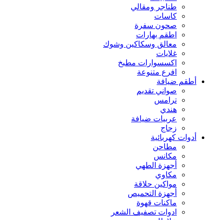
طناجر ومقالي
كاسات
صحون سفرة
اطقم بهارات
معالق وسكاكين وشوك
غلايات
اكسسوارات مطبخ
افرع متنوعة
أطقم ضيافة
صواني تقديم
ترامس
هندي
عربيات ضيافة
زجاج
أدوات كهربائية
مطاحن
مكانس
أجهزة الطهي
مكاوي
مواكين حلاقة
أجهزة التحميص
ماكنات قهوة
ادوات تصفيف الشعر