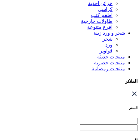
خزائن احذية
كراسي
اطقم كنب
طاولات خارجية
افرع متنوعة
شجر و ورد زينة
شجر
ورد
قواوير
منتجات حديثة
منتجات حصرية
منتجات رمضانية
الفلاتر
السعر