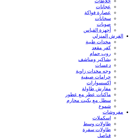
خلاطات
عجانات
عصارة فواكة
سخانات
صوبات
أجهزة القياس
الفرش المنزلي
مخدات طبية
كفر مقعد
روب حمام
بشاكير ومناشف
دعسات
وجه مخدات زاوية
حرامات صيفية
اكسسوارات
مفارش طاولة
ماكنات عطر مع عطور
سطل مع بكيت محارم
شموع
مفروشات
اسكملات
طاولات وسط
طاولات سفرة
قناصل