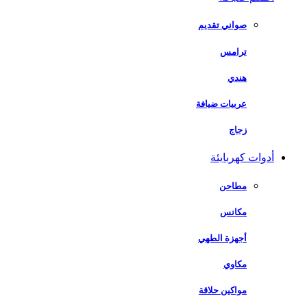
صواني تقديم
ترامس
هندي
عربيات ضيافة
زجاج
أدوات كهربايئة
مطاحن
مكانس
أجهزة الطهي
مكاوي
مواكين حلاقة