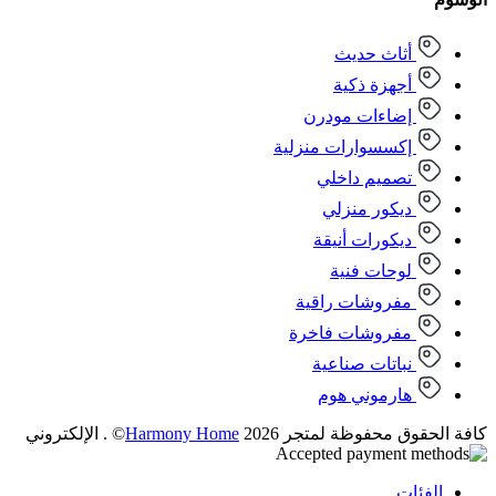
أثاث حديث
أجهزة ذكية
إضاءات مودرن
إكسسوارات منزلية
تصميم داخلي
ديكور منزلي
ديكورات أنيقة
لوحات فنية
مفروشات راقية
مفروشات فاخرة
نباتات صناعية
هارموني هوم
كافة الحقوق محفوظة لمتجر 2026
Harmony Home
© . الإلكتروني
الفئات