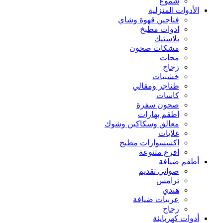
شموع
الأدوات المنزلية
فناجين قهوة وشاي
ادوات مطبخ
بلاستيك
مشكات صحون
مجات
زجاج
خشبيات
طناجر ومقالي
كاسات
صحون سفرة
اطقم بهارات
معالق وسكاكين وشوك
غلايات
اكسسوارات مطبخ
افرع متنوعة
أطقم ضيافة
صواني تقديم
ترامس
هندي
عربيات ضيافة
زجاج
أدوات كهربايئة