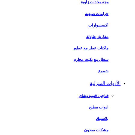
وجه مخدات زاوية
حرامات صيفية
اكسسوارات
مفارش طاولة
ماكنات عطر مع عطور
سطل مع بكيت محارم
شموع
الأدوات المنزلية
فناجين قهوة وشاي
ادوات مطبخ
بلاستيك
مشكات صحون