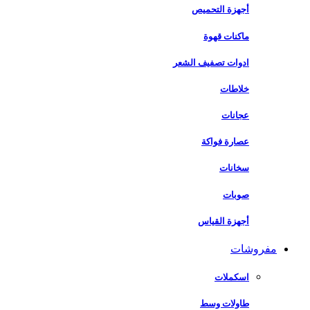
أجهزة التحميص
ماكنات قهوة
ادوات تصفيف الشعر
خلاطات
عجانات
عصارة فواكة
سخانات
صوبات
أجهزة القياس
مفروشات
اسكملات
طاولات وسط