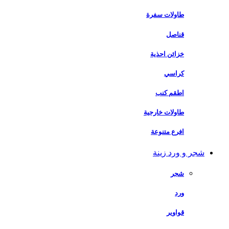
طاولات سفرة
قناصل
خزائن احذية
كراسي
اطقم كنب
طاولات خارجية
افرع متنوعة
شجر و ورد زينة
شجر
ورد
قواوير