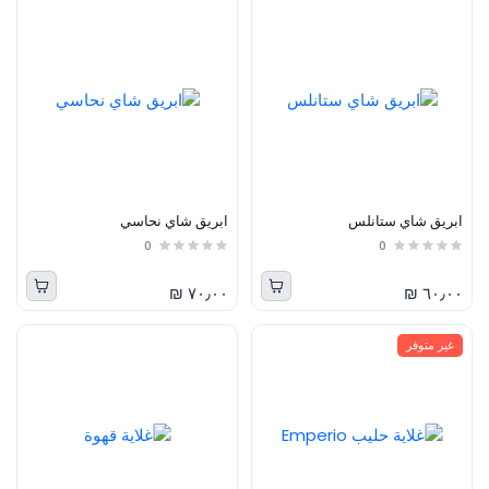
ابريق شاي ستانلس
ابريق شاي نحاسي
0
0
٧٠٫٠٠ ₪
٦٠٫٠٠ ₪
غير متوفر