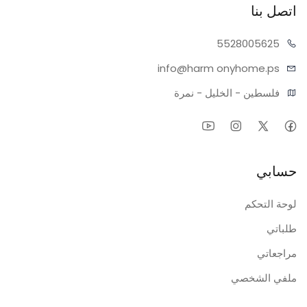
اتصل بنا
55280
05625
info@harm
onyhome.ps
فلسطين - الخليل - نمرة
حسابي
لوحة التحكم
طلباتي
مراجعاتي
ملفي الشخصي