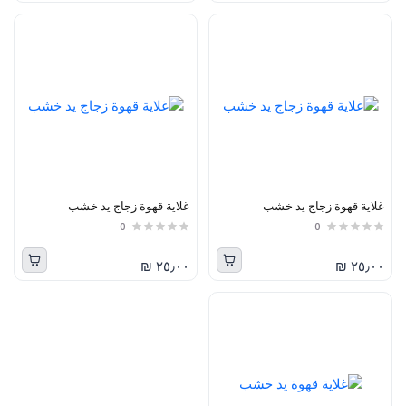
غلاية قهوة زجاج يد خشب
غلاية قهوة زجاج يد خشب
0
0
٢٥٫٠٠ ₪
٢٥٫٠٠ ₪