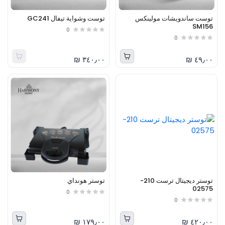
توست ساندويشات مولينكس
توست وشواية تيفال GC241
SM156
0
0
٣٤٠٫٠٠ ₪
٤٩٫٠٠ ₪
توستر ديجيتال ترست 210-
توستر هونداي
02575
0
0
١٧٩٫٠٠ ₪
٤٢٠٫٠٠ ₪