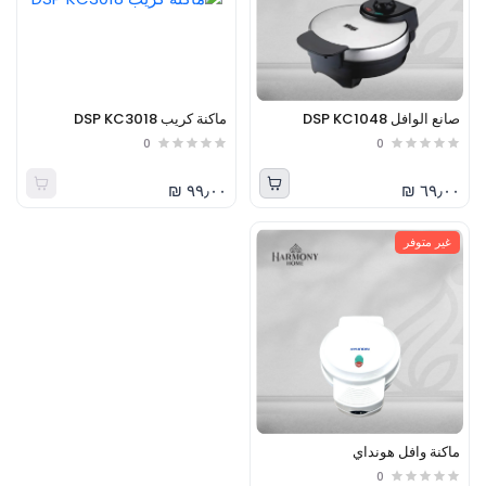
صانع الوافل DSP KC1048
ماكنة كريب DSP KC3018
0
0
٩٩٫٠٠ ₪
٦٩٫٠٠ ₪
غير متوفر
ماكنة وافل هونداي
0