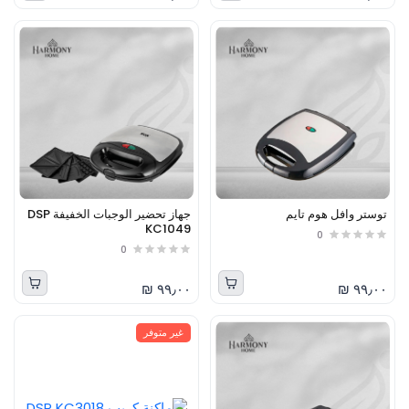
توستر وافل هوم تايم
جهاز تحضير الوجبات الخفيفة DSP
KC1049
0
0
٩٩٫٠٠ ₪
٩٩٫٠٠ ₪
غير متوفر