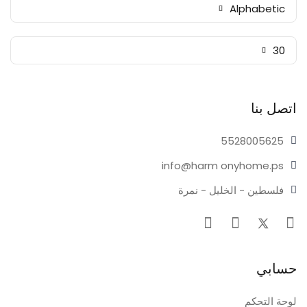
Alphabetic
30
اتصل بنا
55280
05625
info@harm
onyhome.ps
فلسطين - الخليل - نمرة
حسابي
لوحة التحكم