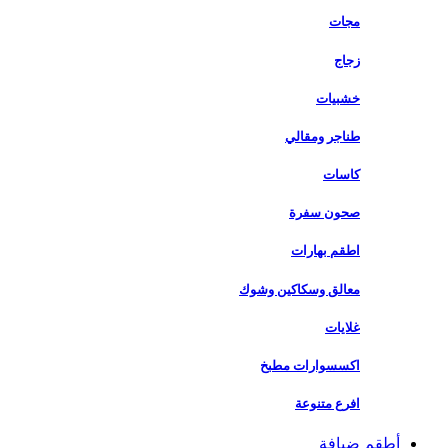
مجات
زجاج
خشبيات
طناجر ومقالي
كاسات
صحون سفرة
اطقم بهارات
معالق وسكاكين وشوك
غلايات
اكسسوارات مطبخ
افرع متنوعة
أطقم ضيافة