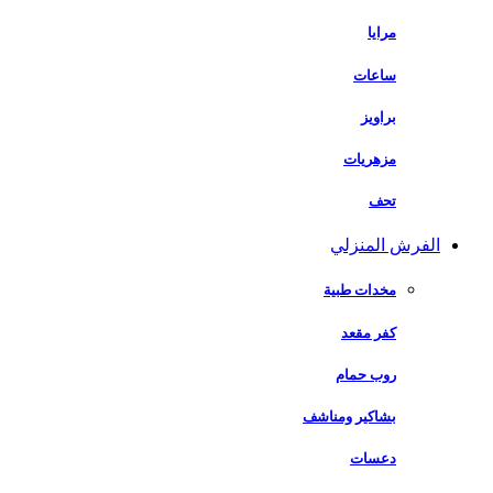
مرايا
ساعات
براويز
مزهريات
تحف
الفرش المنزلي
مخدات طبية
كفر مقعد
روب حمام
بشاكير ومناشف
دعسات