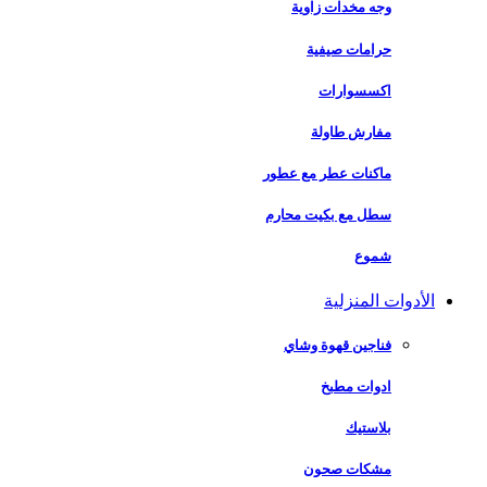
وجه مخدات زاوية
حرامات صيفية
اكسسوارات
مفارش طاولة
ماكنات عطر مع عطور
سطل مع بكيت محارم
شموع
الأدوات المنزلية
فناجين قهوة وشاي
ادوات مطبخ
بلاستيك
مشكات صحون