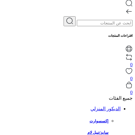
اقتراحات المنتجات
0
0
0
جميع الفئات
الديكور المنزلي
إكسسوارت
سايد/تيبل لام