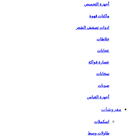
أجهزة التحميص
ماكنات قهوة
ادوات تصفيف الشعر
خلاطات
عجانات
عصارة فواكة
سخانات
صوبات
أجهزة القياس
مفروشات
اسكملات
طاولات وسط