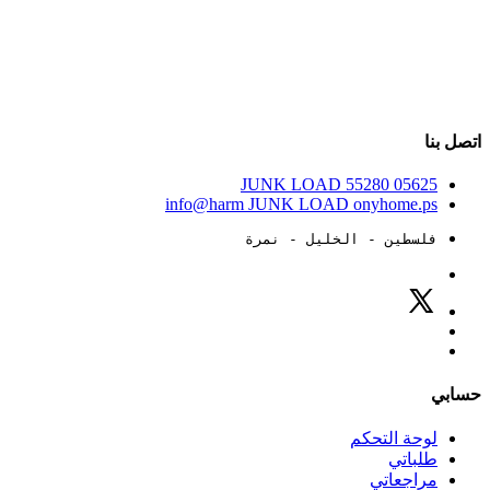
اتصل بنا
JUNK LOAD
55280
05625
info@harm
JUNK LOAD
onyhome.ps
فلسطين - الخليل - نمرة
حسابي
لوحة التحكم
طلباتي
مراجعاتي