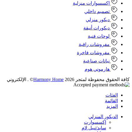
إكسسوارات منزلية
تصميم داخلي
ديكور منزلي
ديكورات أنيقة
لوحات فنية
مفروشات راقية
مفروشات فاخرة
نباتات صناعية
هارموني هوم
كافة الحقوق محفوظة لمتجر 2026
Harmony Home
© . الإلكتروني
الفئات
القائمة
المزيد
الديكور المنزلي
إكسسوارت
سايد/تيبل لام