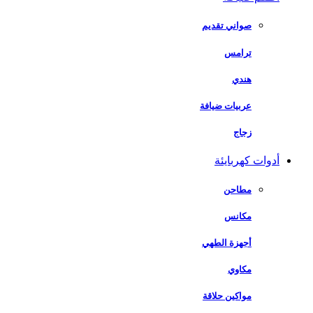
صواني تقديم
ترامس
هندي
عربيات ضيافة
زجاج
أدوات كهربايئة
مطاحن
مكانس
أجهزة الطهي
مكاوي
مواكين حلاقة