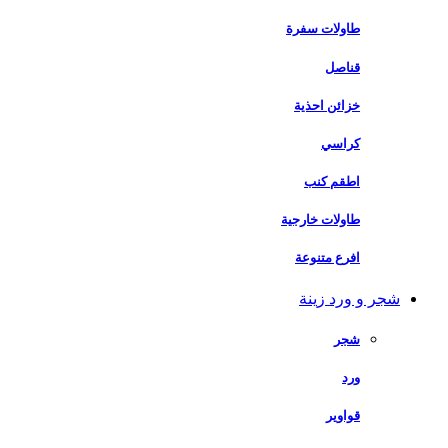
طاولات سفرة
قناصل
خزائن احذية
كراسي
اطقم كنب
طاولات خارجية
افرع متنوعة
شجر و ورد زينة
شجر
ورد
قواوير