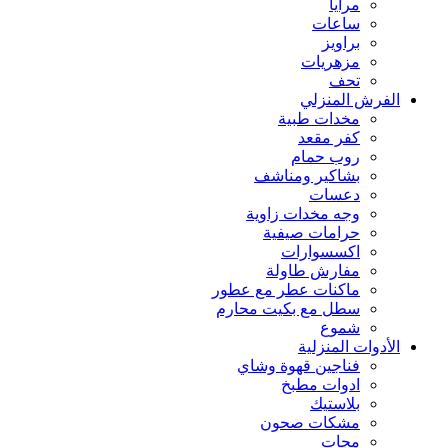
مرايا
ساعات
براويز
مزهريات
تحف
الفرش المنزلي
مخدات طبية
كفر مقعد
روب حمام
بشاكير ومناشف
دعسات
وجه مخدات زاوية
حرامات صيفية
اكسسوارات
مفارش طاولة
ماكنات عطر مع عطور
سطل مع بكيت محارم
شموع
الأدوات المنزلية
فناجين قهوة وشاي
ادوات مطبخ
بلاستيك
مشكات صحون
مجات