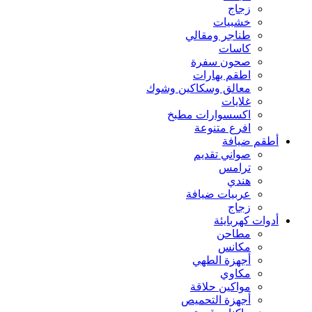
زجاج
خشبيات
طناجر ومقالي
كاسات
صحون سفرة
اطقم بهارات
معالق وسكاكين وشوك
غلايات
اكسسوارات مطبخ
افرع متنوعة
أطقم ضيافة
صواني تقديم
ترامس
هندي
عربيات ضيافة
زجاج
أدوات كهربايئة
مطاحن
مكانس
أجهزة الطهي
مكاوي
مواكين حلاقة
أجهزة التحميص