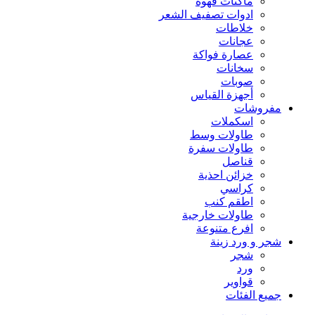
ماكنات قهوة
ادوات تصفيف الشعر
خلاطات
عجانات
عصارة فواكة
سخانات
صوبات
أجهزة القياس
مفروشات
اسكملات
طاولات وسط
طاولات سفرة
قناصل
خزائن احذية
كراسي
اطقم كنب
طاولات خارجية
افرع متنوعة
شجر و ورد زينة
شجر
ورد
قواوير
جميع الفئات