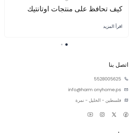
كيف تحافظ على منتجات اوتانتيك
اقرأ المزيد
اتصل بنا
55280
05625
info@harm
onyhome.ps
فلسطين - الخليل - نمرة