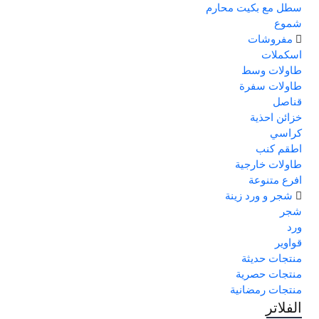
سطل مع بكيت محارم
شموع
مفروشات
اسكملات
طاولات وسط
طاولات سفرة
قناصل
خزائن احذية
كراسي
اطقم كنب
طاولات خارجية
افرع متنوعة
شجر و ورد زينة
شجر
ورد
قواوير
منتجات حديثة
منتجات حصرية
منتجات رمضانية
الفلاتر