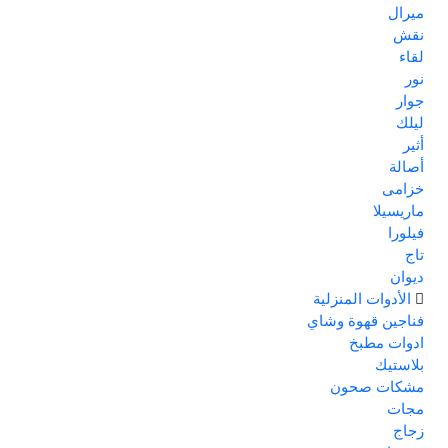
ميرال
نقش
لقاء
نور
جوار
ليلك
أثير
أصالة
خزامى
ماريسيلا
فيلورا
تاج
ديوان
الأدوات المنزلية
فناجين قهوة وشاي
ادوات مطبخ
بلاستيك
مشكات صحون
مجات
زجاج