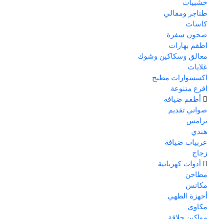
خشبيات
طناجر ومقالي
كاسات
صحون سفرة
اطقم بهارات
معالق وسكاكين وشوك
غلايات
اكسسوارات مطبخ
افرع متنوعة
أطقم ضيافة
صواني تقديم
ترامس
هندي
عربيات ضيافة
زجاج
أدوات كهربائية
مطاحن
مكانس
أجهزة الطهي
مكاوي
مواكين حلاقة