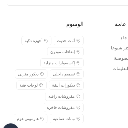
عامة
الوسوم
جاع
أثاث حديث
أجهزة ذكية
كثر شيوعا
إضاءات مودرن
صوصية
إكسسوارات منزلية
لتعليمات
تصميم داخلي
ديكور منزلي
ديكورات أنيقة
لوحات فنية
مفروشات راقية
مفروشات فاخرة
نباتات صناعية
هارموني هوم