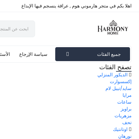
اهلا بكم في متجر هارموني هوم , عراقة ينسجم فيها الإبداع
جميع الفئات
سياسة الإرجاع
الأسئل
تصفح الفئات
الديكور المنزلي
إكسسوارت
سايد/تيبل لام
مرايا
ساعات
براويز
مزهريات
تحف
اوتانتيك
نورهان