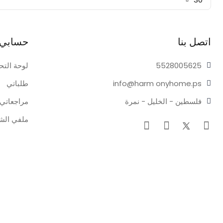
اتصل بنا
حسابي
05625
55280
لوحة التح
onyhome.ps
info@harm
طلباتي
فلسطين - الخليل - نمرة
مراجعاتي
ملفي ال