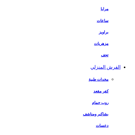
مرايا
ساعات
براويز
مزهريات
تحف
الفرش المنزلي
مخدات طبية
كفر مقعد
روب حمام
بشاكير ومناشف
دعسات