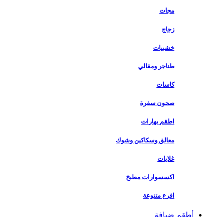
مجات
زجاج
خشبيات
طناجر ومقالي
كاسات
صحون سفرة
اطقم بهارات
معالق وسكاكين وشوك
غلايات
اكسسوارات مطبخ
افرع متنوعة
أطقم ضيافة