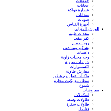
خلاطات
عجانات
عصارة فواكة
سخانات
صوبات
أجهزة القياس
الفرش المنزلي
مخدات طبية
كفر مقعد
روب حمام
بشاكير ومناشف
دعسات
وجه مخدات زاوية
حرامات صيفية
اكسسوارات
مفارش طاولة
ماكنات عطر مع عطور
سطل مع بكيت محارم
شموع
مفروشات
اسكملات
طاولات وسط
طاولات سفرة
قناصل