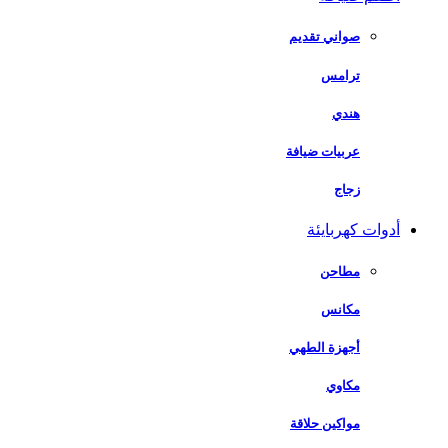
صواني تقديم
ترامس
هندي
عربيات ضيافة
زجاج
أدوات كهربايئة
مطاحن
مكانس
أجهزة الطهي
مكاوي
مواكين حلاقة