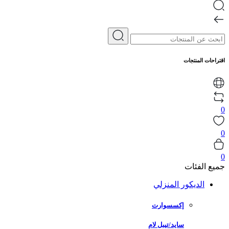
اقتراحات المنتجات
0
0
0
جميع الفئات
الديكور المنزلي
إكسسوارت
سايد/تيبل لام