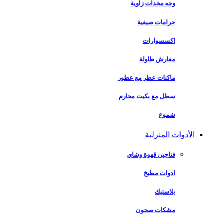
وجه مخدات زاوية
حرامات صيفية
اكسسوارات
مفارش طاولة
ماكنات عطر مع عطور
سطل مع بكيت محارم
شموع
الأدوات المنزلية
فناجين قهوة وشاي
ادوات مطبخ
بلاستيك
مشكات صحون