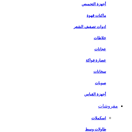
أجهزة التحميص
ماكنات قهوة
ادوات تصفيف الشعر
خلاطات
عجانات
عصارة فواكة
سخانات
صوبات
أجهزة القياس
مفروشات
اسكملات
طاولات وسط