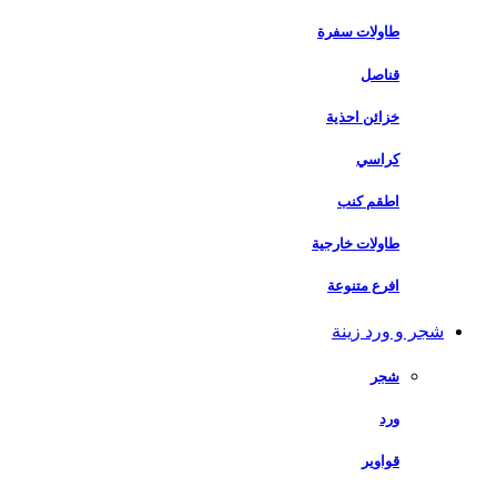
طاولات سفرة
قناصل
خزائن احذية
كراسي
اطقم كنب
طاولات خارجية
افرع متنوعة
شجر و ورد زينة
شجر
ورد
قواوير