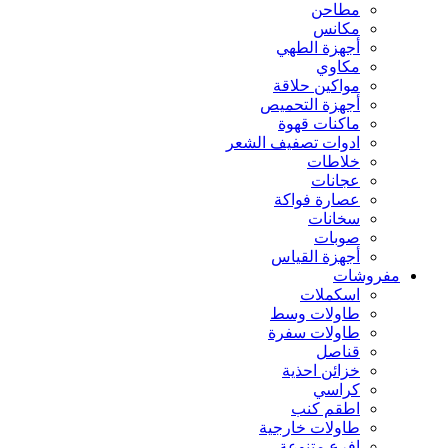
مطاحن
مكانس
أجهزة الطهي
مكاوي
مواكين حلاقة
أجهزة التحميص
ماكنات قهوة
ادوات تصفيف الشعر
خلاطات
عجانات
عصارة فواكة
سخانات
صوبات
أجهزة القياس
مفروشات
اسكملات
طاولات وسط
طاولات سفرة
قناصل
خزائن احذية
كراسي
اطقم كنب
طاولات خارجية
افرع متنوعة