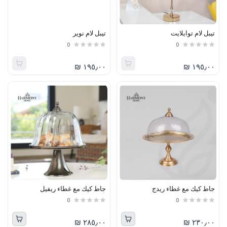
تيبل لام توايلايت
تيبل لام نوير
0
0
١٩٥٫٠٠ ₪
١٩٥٫٠٠ ₪
جاط كيك مع غطاء ريدج
جاط كيك مع غطاء ريفيل
0
0
٢٨٥٫٠٠ ₪
٢٣٠٫٠٠ ₪