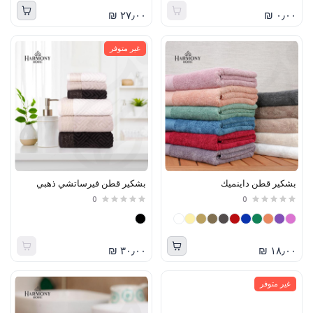
٢٧٫٠٠ ₪
٠٫٠٠ ₪
غير متوفر
بشكير قطن داينميك
بشكير قطن فيرساتشي ذهبي
0
0
٣٠٫٠٠ ₪
١٨٫٠٠ ₪
غير متوفر