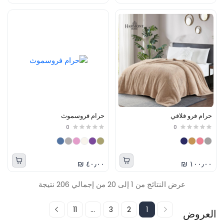
حرام فرو فلافي
حرام فروسموث
0
0
٤٠٫٠٠ ₪
١٠٠٫٠٠ ₪
عرض النتائج من 1 إلى 20 من إجمالي 206 نتيجة
11
...
3
2
1
العروض