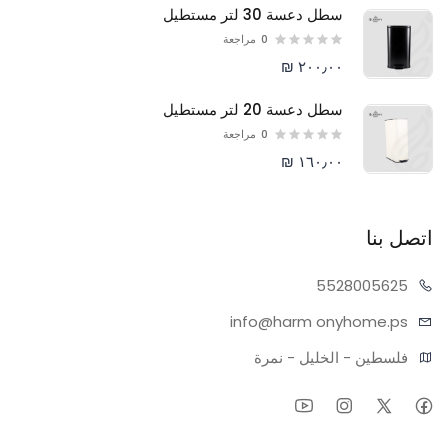
سطل دعسة 30 لتر مستطيل
0
مراجعة
٢٠٠٫٠٠ ₪
سطل دعسة 20 لتر مستطيل
0
مراجعة
١٦٠٫٠٠ ₪
اتصل بنا
55280
05625
info@harm
onyhome.ps
فلسطين - الخليل - نمرة