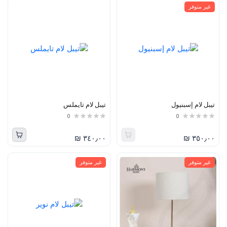
غير متوفر
تيبل لام إسبنيول
تيبل لام تايملس
0
0
٣٤٠٫٠٠ ₪
٣٥٠٫٠٠ ₪
غير متوفر
غير متوفر