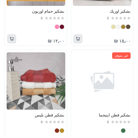
بشكير اوريك
بشكير حمام اوريون
0
0
١٢٫٠٠ ₪
١٥٫٠٠ ₪
غير متوفر
بشكير قطن اينيجما
بشكير قطن بليس
0
0