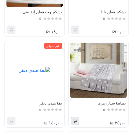
بشكير قطن نابا
بشكير وجه قطن إنفينيتي
0
0
١٨٫٠٠ ₪
٠٫٠٠ ₪
غير متوفر
بطانية ستار زهري
بفة هندي دنفر
0
0
١٤٠٫٠٠ ₪
٣٥٫٠٠ ₪