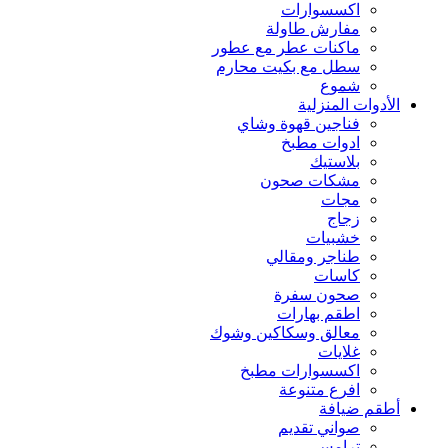
اكسسوارات
مفارش طاولة
ماكنات عطر مع عطور
سطل مع بكيت محارم
شموع
الأدوات المنزلية
فناجين قهوة وشاي
ادوات مطبخ
بلاستيك
مشكات صحون
مجات
زجاج
خشبيات
طناجر ومقالي
كاسات
صحون سفرة
اطقم بهارات
معالق وسكاكين وشوك
غلايات
اكسسوارات مطبخ
افرع متنوعة
أطقم ضيافة
صواني تقديم
ترامس