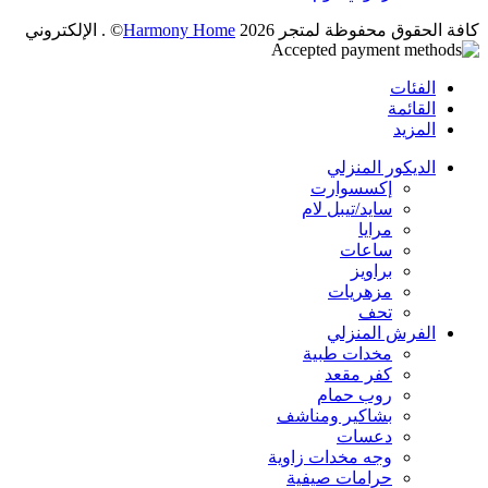
كافة الحقوق محفوظة لمتجر 2026
Harmony Home
© . الإلكتروني
الفئات
القائمة
المزيد
الديكور المنزلي
إكسسوارت
سايد/تيبل لام
مرايا
ساعات
براويز
مزهريات
تحف
الفرش المنزلي
مخدات طبية
كفر مقعد
روب حمام
بشاكير ومناشف
دعسات
وجه مخدات زاوية
حرامات صيفية