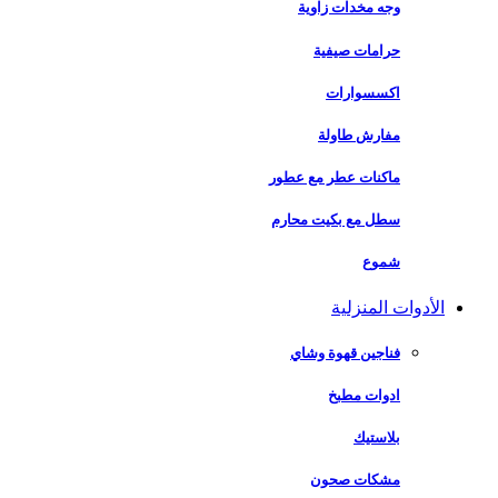
وجه مخدات زاوية
حرامات صيفية
اكسسوارات
مفارش طاولة
ماكنات عطر مع عطور
سطل مع بكيت محارم
شموع
الأدوات المنزلية
فناجين قهوة وشاي
ادوات مطبخ
بلاستيك
مشكات صحون