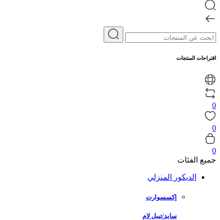
اقتراحات المنتجات
0
0
0
جميع الفئات
الديكور المنزلي
إكسسوارت
سايد/تيبل لام