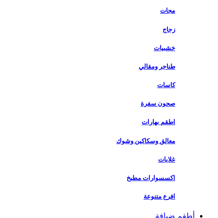
مجات
زجاج
خشبيات
طناجر ومقالي
كاسات
صحون سفرة
اطقم بهارات
معالق وسكاكين وشوك
غلايات
اكسسوارات مطبخ
افرع متنوعة
أطقم ضيافة