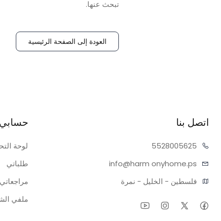
تبحث عنها.
العودة إلى الصفحة الرئيسية
اتصل بنا
حسابي
05625
55280
لوحة التح
onyhome.ps
info@harm
طلباتي
فلسطين - الخليل - نمرة
مراجعاتي
ملفي ال