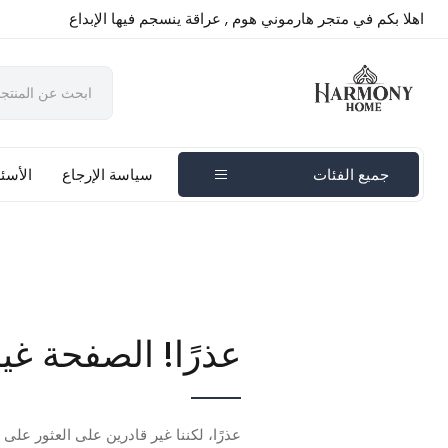
اهلا بكم في متجر هارموني هوم , عراقة ينسجم فيها الإبداع
جميع الفئات
سياسة الإرجاع
الأسئل
عذرًا! الصفحة غي
عذرًا، لكننا غير قادرين على العثور على