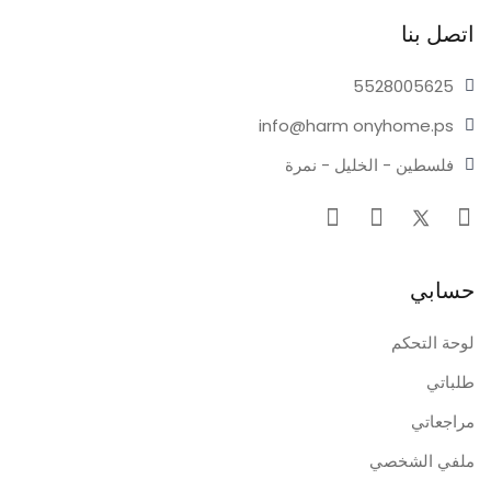
اتصل بنا
55280
05625
info@harm
onyhome.ps
فلسطين - الخليل - نمرة
حسابي
لوحة التحكم
طلباتي
مراجعاتي
ملفي الشخصي