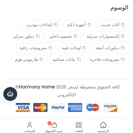
الوسوم
أثاث حديث
أجهزة ذكية
إضاءات مودرن
إكسسوارات منزلية
تصميم داخلي
ديكور منزلي
ديكورات أنيقة
لوحات فنية
مفروشات راقية
مفروشات فاخرة
نباتات صناعية
هارموني هوم
كافة الحقوق محفوظة لمتجر 2026
Harmony Home
© .
الإلكتروني
0
الرئيسية
الفئات
عربة التسوق
الحساب