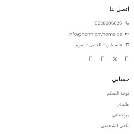
اتصل بنا
55280
05625
info@harm
onyhome.ps
فلسطين - الخليل - نمرة
حسابي
لوحة التحكم
طلباتي
مراجعاتي
ملفي الشخصي