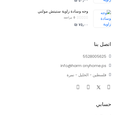
٥٠٫٠٠ ₪
وجه وسادة زاوية ستيتش مولتي
0
مراجعة
٧٥٫٠٠ ₪
اتصل بنا
55280
05625
info@harm
onyhome.ps
فلسطين - الخليل - نمرة
حسابي