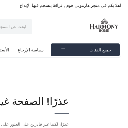
اهلا بكم في متجر هارموني هوم , عراقة ينسجم فيها الإبداع
جميع الفئات
سياسة الإرجاع
الأسئل
عذرًا! الصفحة غي
عذرًا، لكننا غير قادرين على العثور على