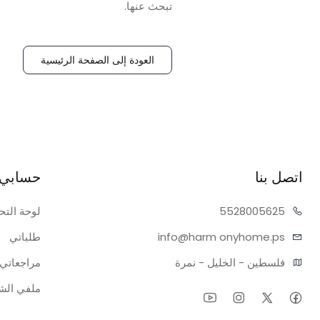
تبحث عنها.
العودة إلى الصفحة الرئيسية
اتصل بنا
حسابي
05625
55280
لوحة التح
onyhome.ps
info@harm
طلباتي
فلسطين - الخليل - نمرة
مراجعاتي
ملفي ال