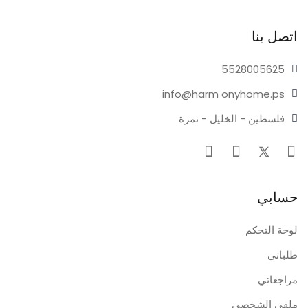
اتصل بنا
55280
05625
info@harm
onyhome.ps
فلسطين - الخليل - نمرة
حسابي
لوحة التحكم
طلباتي
مراجعاتي
ملفي الشخصي