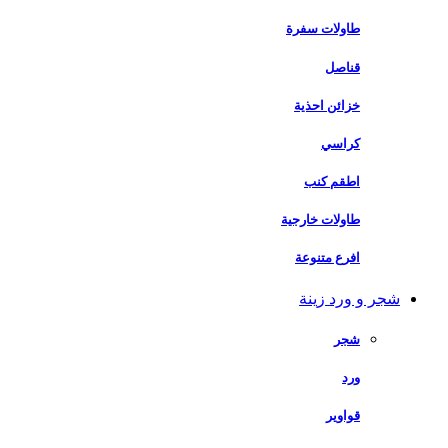
طاولات سفرة
قناصل
خزائن احذية
كراسي
اطقم كنب
طاولات خارجية
افرع متنوعة
شجر و ورد زينة
شجر
ورد
قواوير