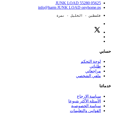
JUNK LOAD
55280
05625
info@harm
JUNK LOAD
onyhome.ps
فلسطين - الخليل - نمرة
حسابي
لوحة التحكم
طلباتي
مراجعاتي
ملفي الشخصي
خدماتنا
سياسة الإرجاع
الأسئلة الأكثر شيوعا
سياسة الخصوصية
القوانين والتعليمات