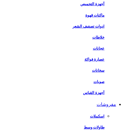
أجهزة التحميص
ماكنات قهوة
ادوات تصفيف الشعر
خلاطات
عجانات
عصارة فواكة
سخانات
صوبات
أجهزة القياس
مفروشات
اسكملات
طاولات وسط