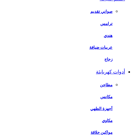
صواني تقديم
ترامس
هندي
عربيات ضيافة
زجاج
أدوات كهربايئة
مطاحن
مكانس
أجهزة الطهي
مكاوي
مواكين حلاقة