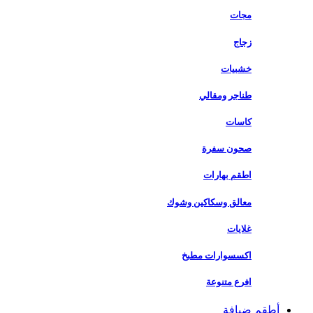
مجات
زجاج
خشبيات
طناجر ومقالي
كاسات
صحون سفرة
اطقم بهارات
معالق وسكاكين وشوك
غلايات
اكسسوارات مطبخ
افرع متنوعة
أطقم ضيافة