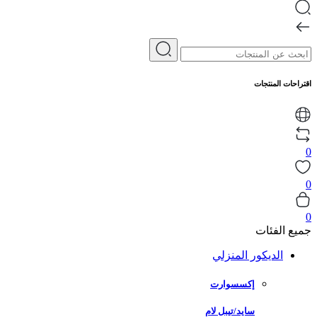
اقتراحات المنتجات
0
0
0
جميع الفئات
الديكور المنزلي
إكسسوارت
سايد/تيبل لام