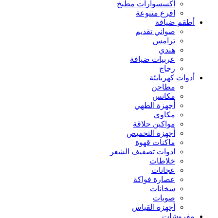
اكسسوارات مطبخ
افرع متنوعة
أطقم ضيافة
صواني تقديم
ترامس
هندي
عربيات ضيافة
زجاج
أدوات كهربايئة
مطاحن
مكانس
أجهزة الطهي
مكاوي
مواكين حلاقة
أجهزة التحميص
ماكنات قهوة
ادوات تصفيف الشعر
خلاطات
عجانات
عصارة فواكة
سخانات
صوبات
أجهزة القياس
مفروشات