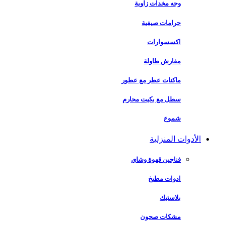
وجه مخدات زاوية
حرامات صيفية
اكسسوارات
مفارش طاولة
ماكنات عطر مع عطور
سطل مع بكيت محارم
شموع
الأدوات المنزلية
فناجين قهوة وشاي
ادوات مطبخ
بلاستيك
مشكات صحون