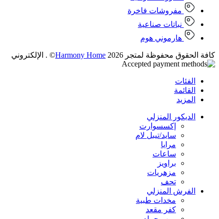
مفروشات فاخرة
نباتات صناعية
هارموني هوم
كافة الحقوق محفوظة لمتجر 2026
Harmony Home
© . الإلكتروني
الفئات
القائمة
المزيد
الديكور المنزلي
إكسسوارت
سايد/تيبل لام
مرايا
ساعات
براويز
مزهريات
تحف
الفرش المنزلي
مخدات طبية
كفر مقعد
روب حمام