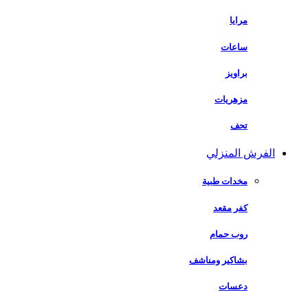
مرايا
ساعات
براويز
مزهريات
تحف
الفرش المنزلي
مخدات طبية
كفر مقعد
روب حمام
بشاكير ومناشف
دعسات