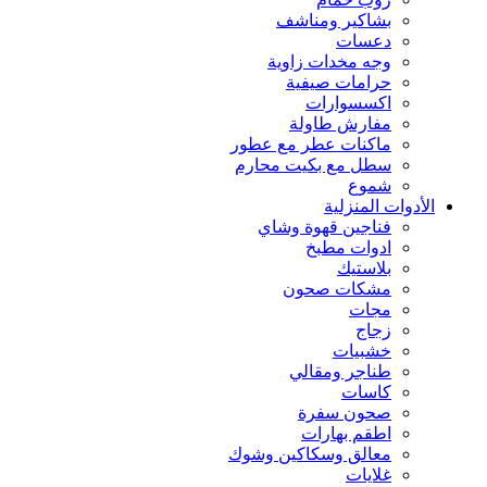
بشاكير ومناشف
دعسات
وجه مخدات زاوية
حرامات صيفية
اكسسوارات
مفارش طاولة
ماكنات عطر مع عطور
سطل مع بكيت محارم
شموع
الأدوات المنزلية
فناجين قهوة وشاي
ادوات مطبخ
بلاستيك
مشكات صحون
مجات
زجاج
خشبيات
طناجر ومقالي
كاسات
صحون سفرة
اطقم بهارات
معالق وسكاكين وشوك
غلايات