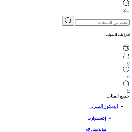
اقتراحات المنتجات
0
0
0
جميع الفئات
الديكور المنزلي
إكسسوارت
سايد/تيبل لام