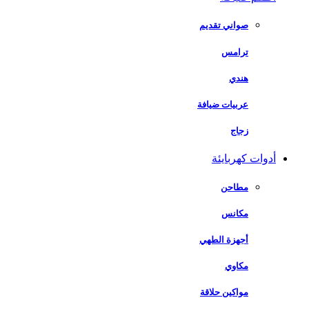
صواني تقديم
ترامس
هندي
عربيات ضيافة
زجاج
أدوات كهربايئة
مطاحن
مكانس
أجهزة الطهي
مكاوي
مواكين حلاقة