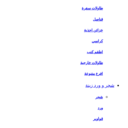
طاولات سفرة
قناصل
خزائن احذية
كراسي
اطقم كنب
طاولات خارجية
افرع متنوعة
شجر و ورد زينة
شجر
ورد
قواوير