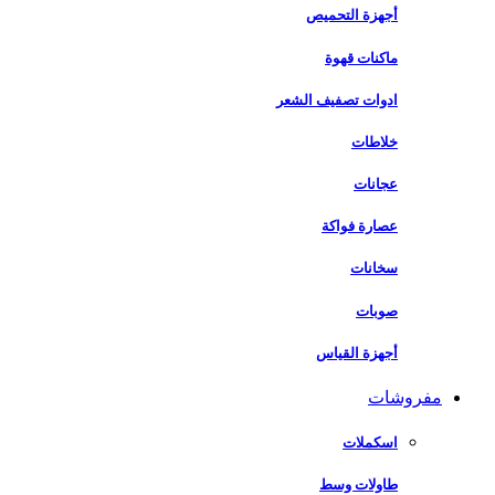
أجهزة التحميص
ماكنات قهوة
ادوات تصفيف الشعر
خلاطات
عجانات
عصارة فواكة
سخانات
صوبات
أجهزة القياس
مفروشات
اسكملات
طاولات وسط