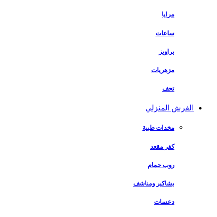
مرايا
ساعات
براويز
مزهريات
تحف
الفرش المنزلي
مخدات طبية
كفر مقعد
روب حمام
بشاكير ومناشف
دعسات