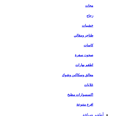
مجات
زجاج
خشبيات
طناجر ومقالي
كاسات
صحون سفرة
اطقم بهارات
معالق وسكاكين وشوك
غلايات
اكسسوارات مطبخ
افرع متنوعة
أطقم ضيافة