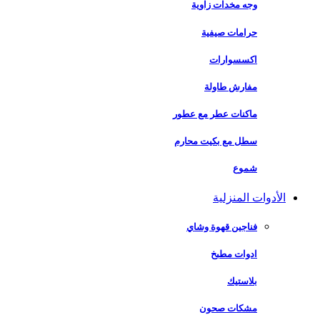
وجه مخدات زاوية
حرامات صيفية
اكسسوارات
مفارش طاولة
ماكنات عطر مع عطور
سطل مع بكيت محارم
شموع
الأدوات المنزلية
فناجين قهوة وشاي
ادوات مطبخ
بلاستيك
مشكات صحون