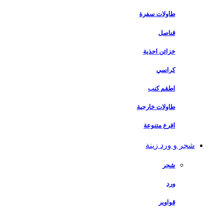
طاولات سفرة
قناصل
خزائن احذية
كراسي
اطقم كنب
طاولات خارجية
افرع متنوعة
شجر و ورد زينة
شجر
ورد
قواوير