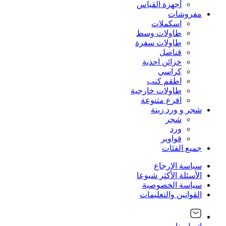
أجهزة القياس
مفروشات
اسكملات
طاولات وسط
طاولات سفرة
قناصل
خزائن احذية
كراسي
اطقم كنب
طاولات خارجية
افرع متنوعة
شجر و ورد زينة
شجر
ورد
قواوير
جميع الفئات
سياسة الإرجاع
الأسئلة الأكثر شيوعا
سياسة الخصوصية
القوانين والتعليمات