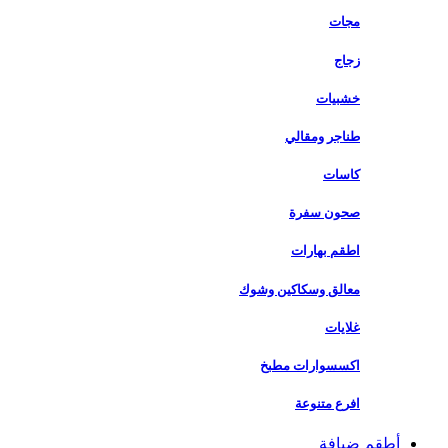
مجات
زجاج
خشبيات
طناجر ومقالي
كاسات
صحون سفرة
اطقم بهارات
معالق وسكاكين وشوك
غلايات
اكسسوارات مطبخ
افرع متنوعة
أطقم ضيافة