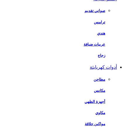
صواني تقديم
ترامس
هندي
عربيات ضيافة
زجاج
أدوات كهربايئة
مطاحن
مكانس
أجهزة الطهي
مكاوي
مواكين حلاقة