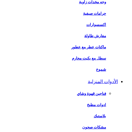
وجه مخدات زاوية
حرامات صيفية
اكسسوارات
مفارش طاولة
ماكنات عطر مع عطور
سطل مع بكيت محارم
شموع
الأدوات المنزلية
فناجين قهوة وشاي
ادوات مطبخ
بلاستيك
مشكات صحون