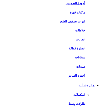
أجهزة التحميص
ماكنات قهوة
ادوات تصفيف الشعر
خلاطات
عجانات
عصارة فواكة
سخانات
صوبات
أجهزة القياس
مفروشات
اسكملات
طاولات وسط