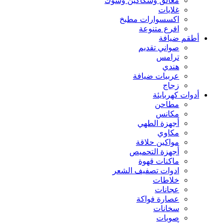
معالق وسكاكين وشوك
غلايات
اكسسوارات مطبخ
افرع متنوعة
أطقم ضيافة
صواني تقديم
ترامس
هندي
عربيات ضيافة
زجاج
أدوات كهربايئة
مطاحن
مكانس
أجهزة الطهي
مكاوي
مواكين حلاقة
أجهزة التحميص
ماكنات قهوة
ادوات تصفيف الشعر
خلاطات
عجانات
عصارة فواكة
سخانات
صوبات