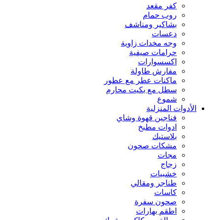
كفر مقعد
روب حمام
بشاكير ومناشف
دعسات
وجه مخدات زاوية
حرامات صيفية
اكسسوارات
مفارش طاولة
ماكنات عطر مع عطور
سطل مع بكيت محارم
شموع
الأدوات المنزلية
فناجين قهوة وشاي
ادوات مطبخ
بلاستيك
مشكات صحون
مجات
زجاج
خشبيات
طناجر ومقالي
كاسات
صحون سفرة
اطقم بهارات