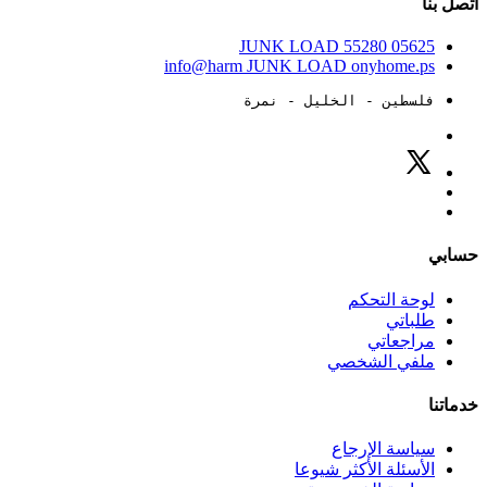
اتصل بنا
JUNK LOAD
55280
05625
info@harm
JUNK LOAD
onyhome.ps
فلسطين - الخليل - نمرة
حسابي
لوحة التحكم
طلباتي
مراجعاتي
ملفي الشخصي
خدماتنا
سياسة الإرجاع
الأسئلة الأكثر شيوعا