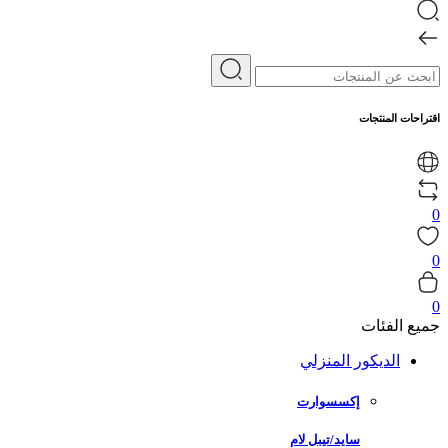
اقتراحات المنتجات
0
0
0
جميع الفئات
الديكور المنزلي
إكسسوارت
سايد/تيبل لام