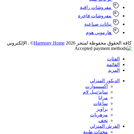
مفروشات راقية
مفروشات فاخرة
نباتات صناعية
هارموني هوم
كافة الحقوق محفوظة لمتجر 2026
Harmony Home
© . الإلكتروني
الفئات
القائمة
المزيد
الديكور المنزلي
إكسسوارت
سايد/تيبل لام
مرايا
ساعات
براويز
مزهريات
تحف
الفرش المنزلي
مخدات طبية