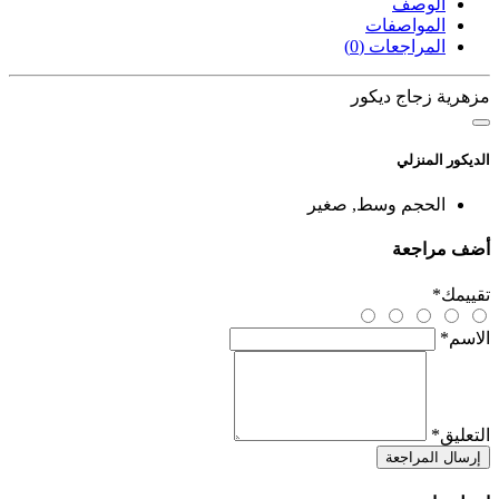
الوصف
المواصفات
المراجعات (0)
مزهرية زجاج ديكور
الديكور المنزلي
الحجم
وسط, صغير
أضف مراجعة
تقييمك
*
الاسم
*
التعليق
*
إرسال المراجعة