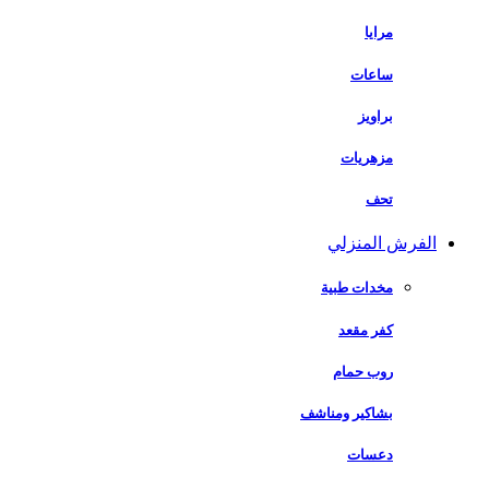
مرايا
ساعات
براويز
مزهريات
تحف
الفرش المنزلي
مخدات طبية
كفر مقعد
روب حمام
بشاكير ومناشف
دعسات