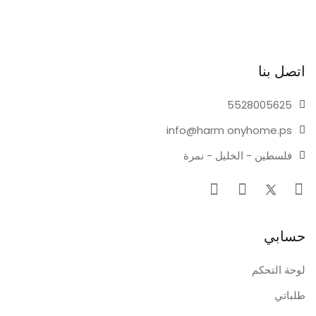
اتصل بنا
55280
05625
info@harm
onyhome.ps
فلسطين - الخليل - نمرة
حسابي
لوحة التحكم
طلباتي