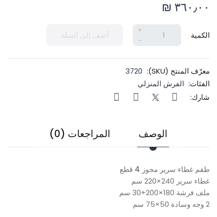
٣٦٠٫٠٠ ₪
+
الكمية
أضف إلى السلة
-
معرّف المنتج (SKU):
3720
الفئات:
الفرش المنزلي
شارك:
الوصف
المراجعات (0)
طقم غطاء سرير مجوز 4 قطع
غطاء سرير 240×220 سم
ملف فرشة 180×200+30 سم
2 وجه وسادة 50×75 سم