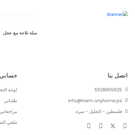
سلة ثلاجة مع عجل
اتصل بنا
حسابي
05625
55280
لوحة التح
onyhome.ps
info@harm
طلباتي
فلسطين - الخليل - نمرة
مراجعاتي
ملفي ال