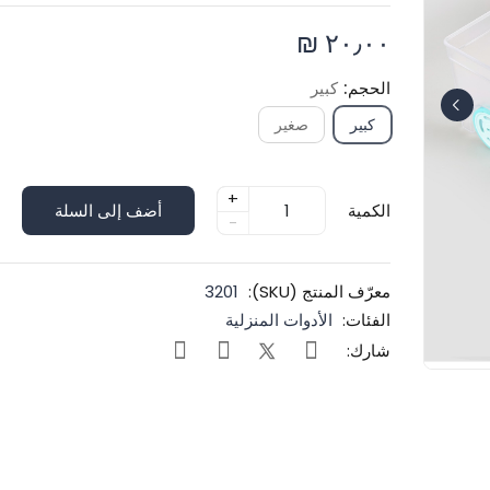
٢٠٫٠٠ ₪
الحجم:
كبير
كبير
صغير
+
الكمية
أضف إلى السلة
-
معرّف المنتج (SKU):
3201
الفئات:
الأدوات المنزلية
شارك: