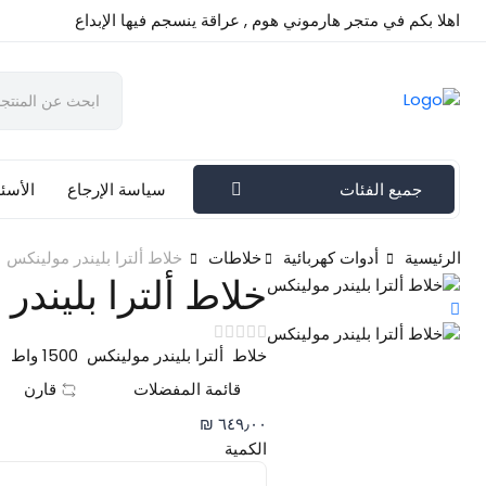
اهلا بكم في متجر هارموني هوم , عراقة ينسجم فيها الإبداع
جميع الفئات
سياسة الإرجاع
الأسئل
الرئيسية
أدوات كهربائية
خلاطات
خلاط ألترا بليندر مولينكس
خلاط ألترا بليندر
خلاط ألترا بليندر مولينكس 1500 واط
قائمة المفضلات
قارن
٦٤٩٫٠٠ ₪
الكمية