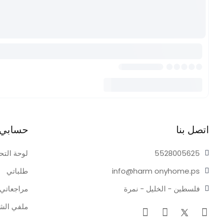
اتصل بنا
حسابي
05625
55280
لوحة التح
onyhome.ps
info@harm
طلباتي
فلسطين - الخليل - نمرة
مراجعاتي
ملفي ال