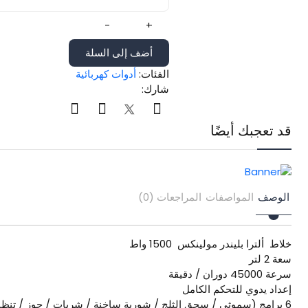
-
+
أضف إلى السلة
الفئات:
أدوات كهربائية
شارك:
قد تعجبك أيضًا
الوصف
المواصفات
المراجعات (0)
خلاط ألترا بليندر مولينكس 1500 واط
سعة 2 لتر
سرعة 45000 دوران / دقيقة
إعداد يدوي للتحكم الكامل
6 برامج (سموثي / سحق الثلج / شوربة ساخنة / شربات / جوز / تنظيف تلقائي)