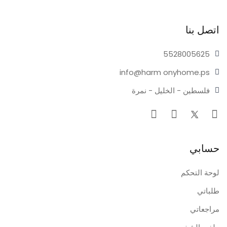
اتصل بنا
55280
05625
info@harm
onyhome.ps
فلسطين - الخليل - نمرة
حسابي
لوحة التحكم
طلباتي
مراجعاتي