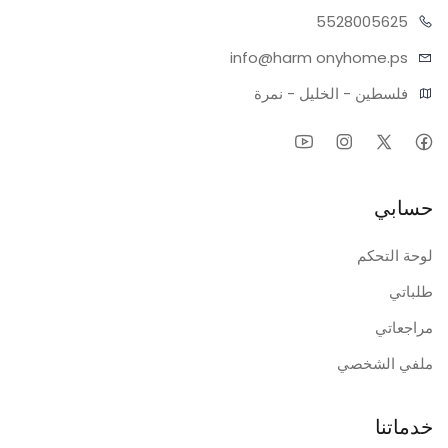
55280
05625
info@harm
onyhome.ps
فلسطين - الخليل - نمرة
حسابي
لوحة التحكم
طلباتي
مراجعاتي
ملفي الشخصي
خدماتنا