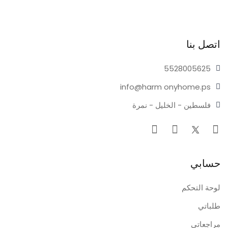
اتصل بنا
55280
05625
info@harm
onyhome.ps
فلسطين - الخليل - نمرة
حسابي
لوحة التحكم
طلباتي
مراجعاتي