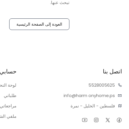
تبحث عنها.
العودة إلى الصفحة الرئيسية
اتصل بنا
حسابي
05625
55280
لوحة التح
onyhome.ps
info@harm
طلباتي
فلسطين - الخليل - نمرة
مراجعاتي
ملفي ال