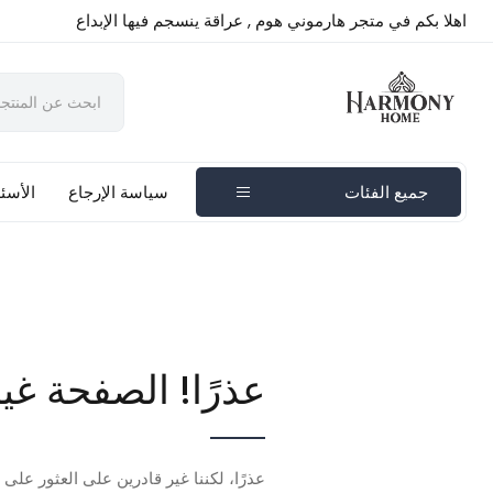
اهلا بكم في متجر هارموني هوم , عراقة ينسجم فيها الإبداع
جميع الفئات
سياسة الإرجاع
الأسئل
عذرًا! الصفحة غي
عذرًا، لكننا غير قادرين على العثور على