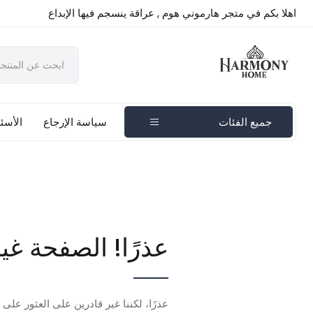
اهلا بكم في متجر هارموني هوم , عراقة ينسجم فيها الإبداع
جميع الفئات
سياسة الإرجاع
الأسئل
عذرًا! الصفحة غي
عذرًا، لكننا غير قادرين على العثور على