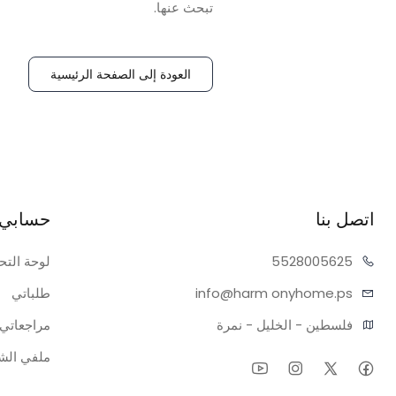
تبحث عنها.
العودة إلى الصفحة الرئيسية
اتصل بنا
حسابي
05625
55280
لوحة التح
onyhome.ps
info@harm
طلباتي
فلسطين - الخليل - نمرة
مراجعاتي
ملفي ال