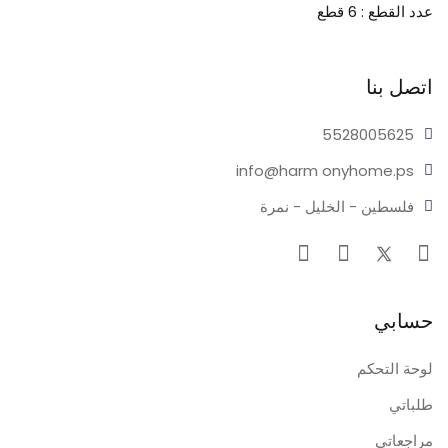
عدد القطع : 6 قطع
اتصل بنا
55280
05625
info@harm
onyhome.ps
فلسطين - الخليل - نمرة
حسابي
لوحة التحكم
طلباتي
مراجعاتي