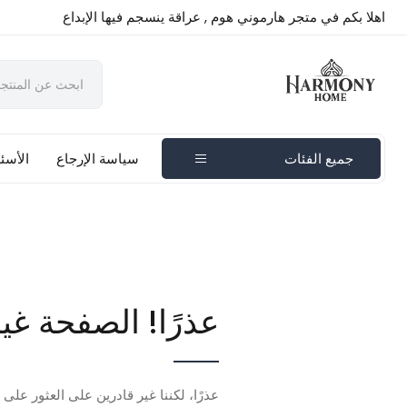
اهلا بكم في متجر هارموني هوم , عراقة ينسجم فيها الإبداع
جميع الفئات
سياسة الإرجاع
الأسئل
عذرًا! الصفحة غي
عذرًا، لكننا غير قادرين على العثور على