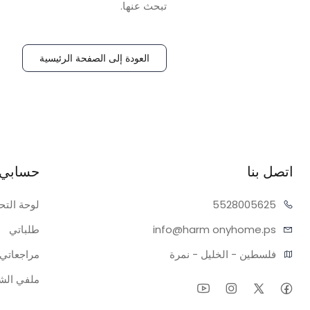
تبحث عنها.
العودة إلى الصفحة الرئيسية
اتصل بنا
حسابي
05625
55280
لوحة التح
onyhome.ps
info@harm
طلباتي
فلسطين - الخليل - نمرة
مراجعاتي
ملفي ال