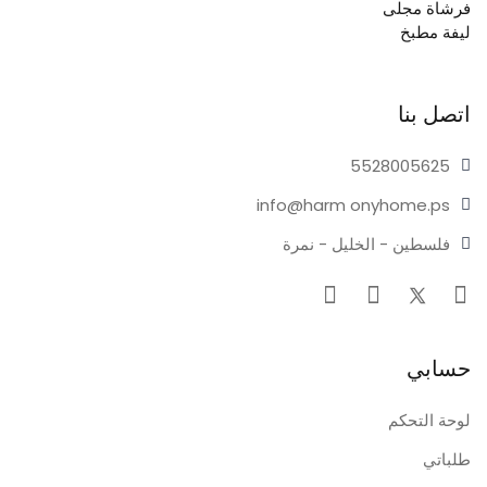
فرشاة مجلى
ليفة مطبخ
اتصل بنا
55280
05625
info@harm
onyhome.ps
فلسطين - الخليل - نمرة
حسابي
لوحة التحكم
طلباتي