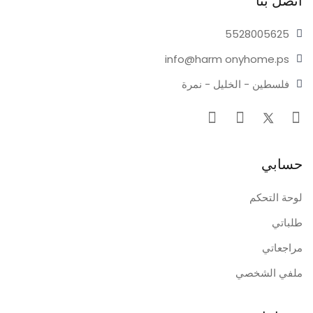
اتصل بنا
55280
05625
info@harm
onyhome.ps
فلسطين - الخليل - نمرة
حسابي
لوحة التحكم
طلباتي
مراجعاتي
ملفي الشخصي