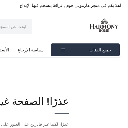
اهلا بكم في متجر هارموني هوم , عراقة ينسجم فيها الإبداع
جميع الفئات
سياسة الإرجاع
الأسئل
عذرًا! الصفحة غي
عذرًا، لكننا غير قادرين على العثور على