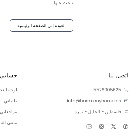
تبحث عنها.
العودة إلى الصفحة الرئيسية
اتصل بنا
حسابي
05625
55280
لوحة التح
onyhome.ps
info@harm
طلباتي
فلسطين - الخليل - نمرة
مراجعاتي
ملفي ال