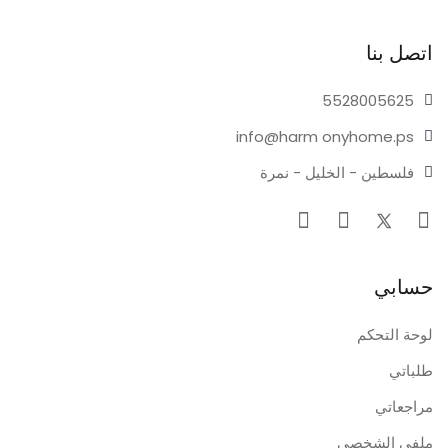
اتصل بنا
55280
05625
info@harm
onyhome.ps
فلسطين - الخليل - نمرة
حسابي
لوحة التحكم
طلباتي
مراجعاتي
ملفي الشخصي