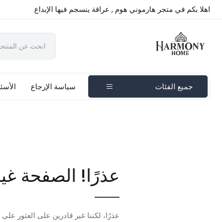
اهلا بكم في متجر هارموني هوم , عراقة ينسجم فيها الإبداع
جميع الفئات
سياسة الإرجاع
الأسئل
عذرًا! الصفحة غي
عذرًا، لكننا غير قادرين على العثور على