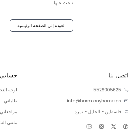
تبحث عنها.
العودة إلى الصفحة الرئيسية
اتصل بنا
حسابي
05625
55280
لوحة التح
onyhome.ps
info@harm
طلباتي
فلسطين - الخليل - نمرة
مراجعاتي
ملفي ال