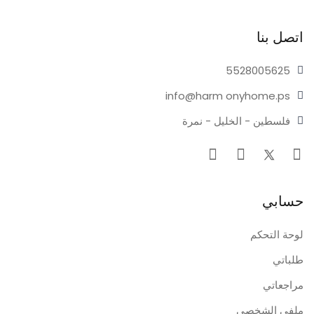
اتصل بنا
55280
05625
info@harm
onyhome.ps
فلسطين - الخليل - نمرة
حسابي
لوحة التحكم
طلباتي
مراجعاتي
ملفي الشخصي