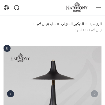
الرئيسية
الديكور المنزلي
سايد/تيبل لام
تيبل لام USB اسود