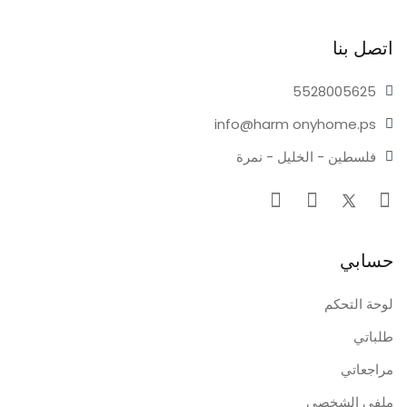
اتصل بنا
55280
05625
info@harm
onyhome.ps
فلسطين - الخليل - نمرة
حسابي
لوحة التحكم
طلباتي
مراجعاتي
ملفي الشخصي