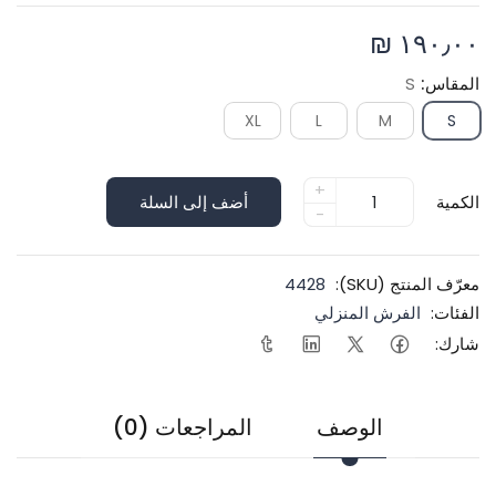
١٩٠٫٠٠ ₪
المقاس:
S
XL
L
M
S
+
الكمية
أضف إلى السلة
-
معرّف المنتج (SKU):
4428
الفئات:
الفرش المنزلي
شارك:
الوصف
المراجعات (0)