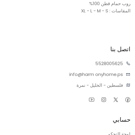
روب حمام قطن 100%
المقاسات : XL - L - M - S
اتصل بنا
55280
05625
info@harm
onyhome.ps
فلسطين - الخليل - نمرة
حسابي
لوحة التحكم