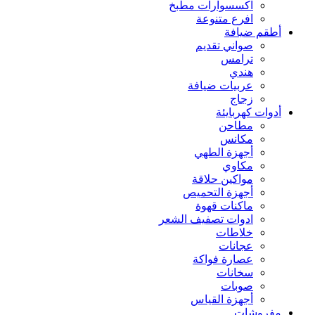
اكسسوارات مطبخ
افرع متنوعة
أطقم ضيافة
صواني تقديم
ترامس
هندي
عربيات ضيافة
زجاج
أدوات كهربايئة
مطاحن
مكانس
أجهزة الطهي
مكاوي
مواكين حلاقة
أجهزة التحميص
ماكنات قهوة
ادوات تصفيف الشعر
خلاطات
عجانات
عصارة فواكة
سخانات
صوبات
أجهزة القياس
مفروشات