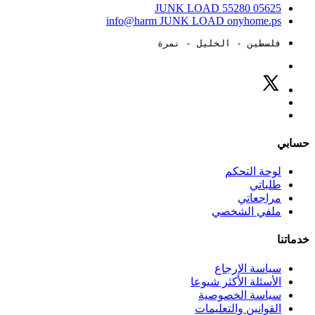
JUNK LOAD
55280
05625
info@harm
JUNK LOAD
onyhome.ps
فلسطين - الخليل - نمرة
حسابي
لوحة التحكم
طلباتي
مراجعاتي
ملفي الشخصي
خدماتنا
سياسة الإرجاع
الأسئلة الأكثر شيوعا
سياسة الخصوصية
القوانين والتعليمات