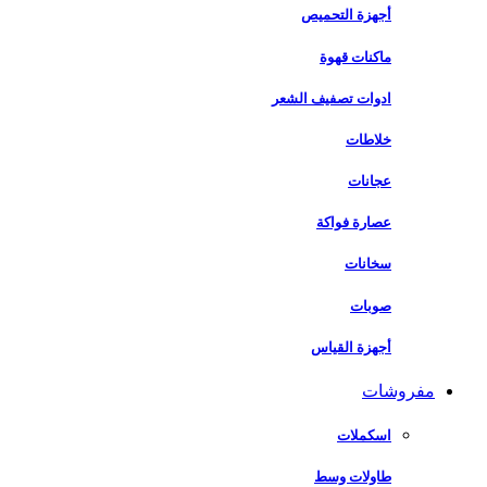
أجهزة التحميص
ماكنات قهوة
ادوات تصفيف الشعر
خلاطات
عجانات
عصارة فواكة
سخانات
صوبات
أجهزة القياس
مفروشات
اسكملات
طاولات وسط