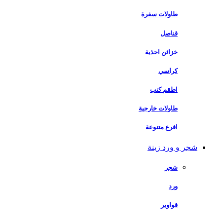
طاولات سفرة
قناصل
خزائن احذية
كراسي
اطقم كنب
طاولات خارجية
افرع متنوعة
شجر و ورد زينة
شجر
ورد
قواوير