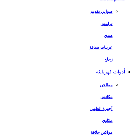
صواني تقديم
ترامس
هندي
عربيات ضيافة
زجاج
أدوات كهربايئة
مطاحن
مكانس
أجهزة الطهي
مكاوي
مواكين حلاقة