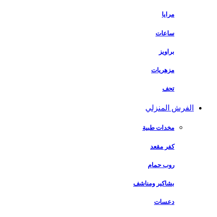
مرايا
ساعات
براويز
مزهريات
تحف
الفرش المنزلي
مخدات طبية
كفر مقعد
روب حمام
بشاكير ومناشف
دعسات