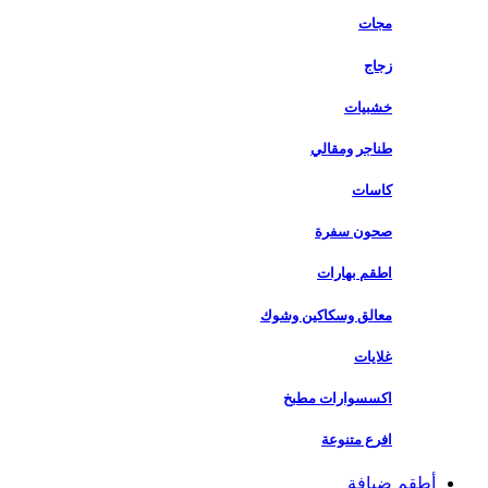
مجات
زجاج
خشبيات
طناجر ومقالي
كاسات
صحون سفرة
اطقم بهارات
معالق وسكاكين وشوك
غلايات
اكسسوارات مطبخ
افرع متنوعة
أطقم ضيافة