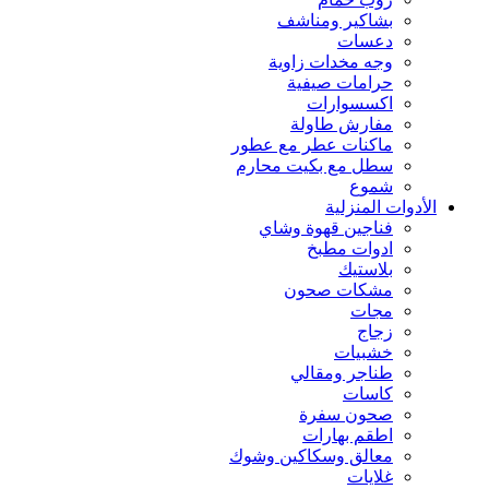
بشاكير ومناشف
دعسات
وجه مخدات زاوية
حرامات صيفية
اكسسوارات
مفارش طاولة
ماكنات عطر مع عطور
سطل مع بكيت محارم
شموع
الأدوات المنزلية
فناجين قهوة وشاي
ادوات مطبخ
بلاستيك
مشكات صحون
مجات
زجاج
خشبيات
طناجر ومقالي
كاسات
صحون سفرة
اطقم بهارات
معالق وسكاكين وشوك
غلايات