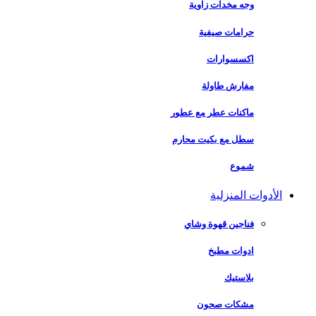
وجه مخدات زاوية
حرامات صيفية
اكسسوارات
مفارش طاولة
ماكنات عطر مع عطور
سطل مع بكيت محارم
شموع
الأدوات المنزلية
فناجين قهوة وشاي
ادوات مطبخ
بلاستيك
مشكات صحون