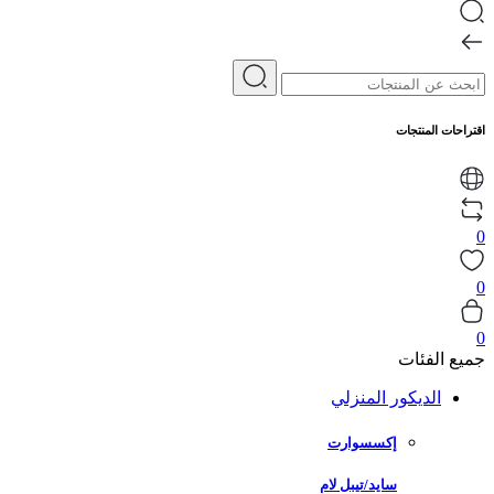
اقتراحات المنتجات
0
0
0
جميع الفئات
الديكور المنزلي
إكسسوارت
سايد/تيبل لام