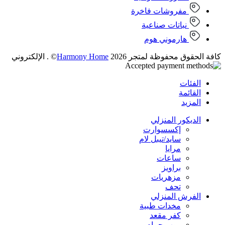
مفروشات فاخرة
نباتات صناعية
هارموني هوم
كافة الحقوق محفوظة لمتجر 2026
Harmony Home
© . الإلكتروني
الفئات
القائمة
المزيد
الديكور المنزلي
إكسسوارت
سايد/تيبل لام
مرايا
ساعات
براويز
مزهريات
تحف
الفرش المنزلي
مخدات طبية
كفر مقعد
روب حمام