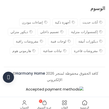
الوسوم
أثاث حديث
أجهزة ذكية
إضاءات مودرن
إكسسوارات منزلية
تصميم داخلي
ديكور منزلي
ديكورات أنيقة
لوحات فنية
مفروشات راقية
مفروشات فاخرة
نباتات صناعية
هارموني هوم
كافة الحقوق محفوظة لمتجر 2026
Harmony Home
© .
الإلكتروني
0
الرئيسية
الفئات
عربة التسوق
الحساب