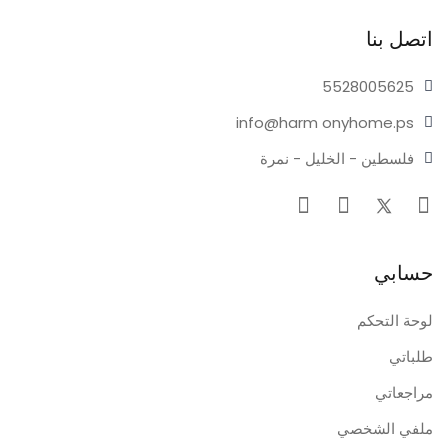
اتصل بنا
55280
05625
info@harm
onyhome.ps
فلسطين - الخليل - نمرة
حسابي
لوحة التحكم
طلباتي
مراجعاتي
ملفي الشخصي