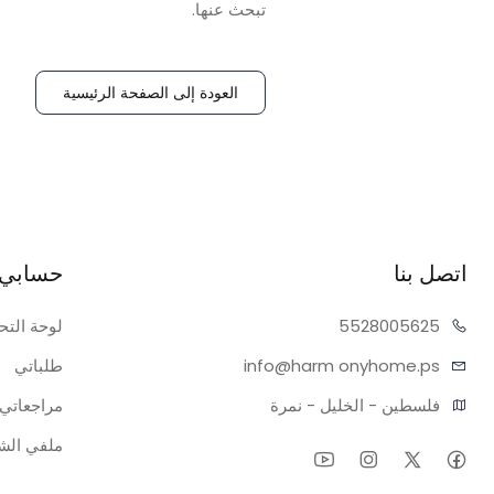
تبحث عنها.
العودة إلى الصفحة الرئيسية
اتصل بنا
حسابي
05625
55280
لوحة التح
onyhome.ps
info@harm
طلباتي
فلسطين - الخليل - نمرة
مراجعاتي
ملفي ال