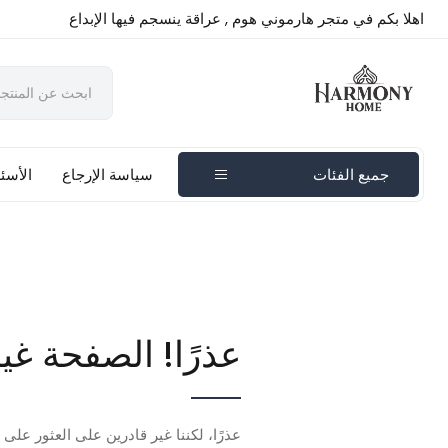
اهلا بكم في متجر هارموني هوم , عراقة ينسجم فيها الإبداع
جميع الفئات
سياسة الإرجاع
الأسئل
عذرًا! الصفحة غي
عذرًا، لكننا غير قادرين على العثور على