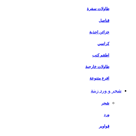
طاولات سفرة
قناصل
خزائن احذية
كراسي
اطقم كنب
طاولات خارجية
افرع متنوعة
شجر و ورد زينة
شجر
ورد
قواوير