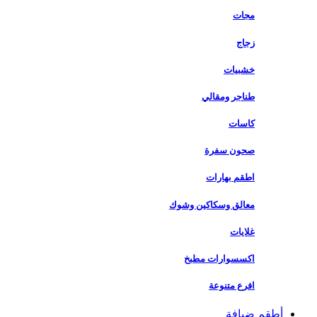
مجات
زجاج
خشبيات
طناجر ومقالي
كاسات
صحون سفرة
اطقم بهارات
معالق وسكاكين وشوك
غلايات
اكسسوارات مطبخ
افرع متنوعة
أطقم ضيافة