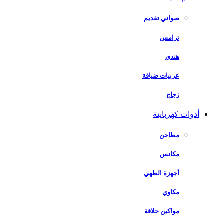
صواني تقديم
ترامس
هندي
عربيات ضيافة
زجاج
أدوات كهربايئة
مطاحن
مكانس
أجهزة الطهي
مكاوي
مواكين حلاقة