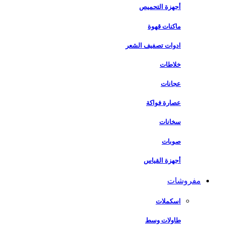
أجهزة التحميص
ماكنات قهوة
ادوات تصفيف الشعر
خلاطات
عجانات
عصارة فواكة
سخانات
صوبات
أجهزة القياس
مفروشات
اسكملات
طاولات وسط