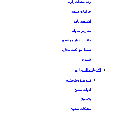
وجه مخدات زاوية
حرامات صيفية
اكسسوارات
مفارش طاولة
ماكنات عطر مع عطور
سطل مع بكيت محارم
شموع
الأدوات المنزلية
فناجين قهوة وشاي
ادوات مطبخ
بلاستيك
مشكات صحون