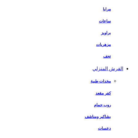
مرايا
ساعات
براويز
مزهريات
تحف
الفرش المنزلي
مخدات طبية
كفر مقعد
روب حمام
بشاكير ومناشف
دعسات