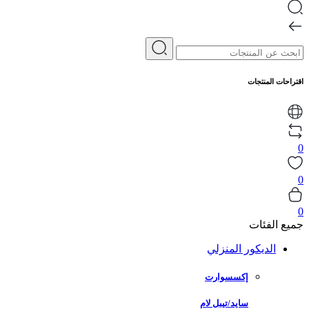
اقتراحات المنتجات
0
0
0
جميع الفئات
الديكور المنزلي
إكسسوارت
سايد/تيبل لام