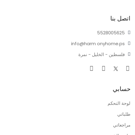
اتصل بنا
55280
05625
info@harm
onyhome.ps
فلسطين - الخليل - نمرة
حسابي
لوحة التحكم
طلباتي
مراجعاتي