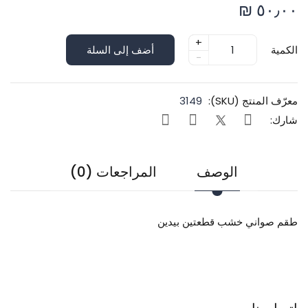
٥٠٫٠٠ ₪
+
الكمية
أضف إلى السلة
-
معرّف المنتج (SKU):
3149
شارك:
الوصف
المراجعات (0)
طقم صواني خشب قطعتين بيدين