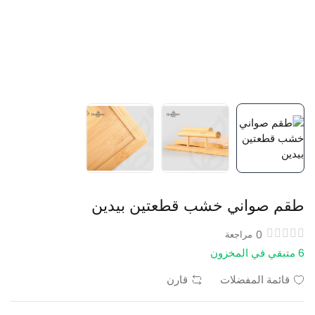
طقم صواني خشب قطعتين بيدين
0
مراجعة
6 متبقي في المخزون
قائمة المفضلات
قارن