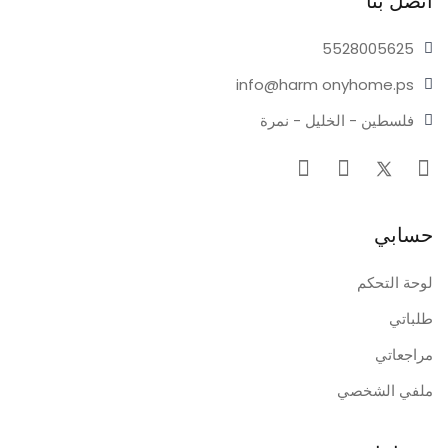
اتصل بنا
55280
05625
info@harm
onyhome.ps
فلسطين - الخليل - نمرة
حسابي
لوحة التحكم
طلباتي
مراجعاتي
ملفي الشخصي