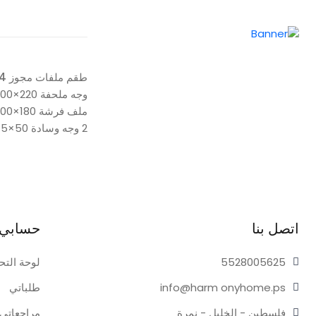
طقم ملفات مجوز 4 قطع
وجه ملحفة 220×200 سم
ملف فرشة 180×200+30 سم
2 وجه وسادة 50×75 سم
اتصل بنا
حسابي
05625
55280
لوحة التح
onyhome.ps
info@harm
طلباتي
فلسطين - الخليل - نمرة
مراجعاتي