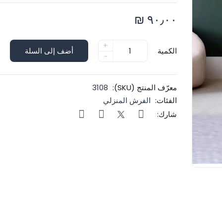
٩٠٫٠٠ ₪
+
الكمية
أضف إلى السلة
-
معرّف المنتج (SKU):
3108
الفئات:
الفرش المنزلي
شارك: