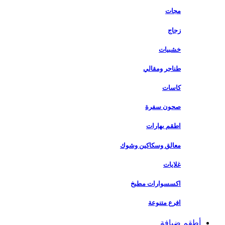
مجات
زجاج
خشبيات
طناجر ومقالي
كاسات
صحون سفرة
اطقم بهارات
معالق وسكاكين وشوك
غلايات
اكسسوارات مطبخ
افرع متنوعة
أطقم ضيافة