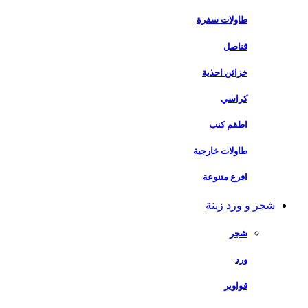
طاولات سفرة
قناصل
خزائن احذية
كراسي
اطقم كنب
طاولات خارجية
افرع متنوعة
شجر و ورد زينة
شجر
ورد
قواوير