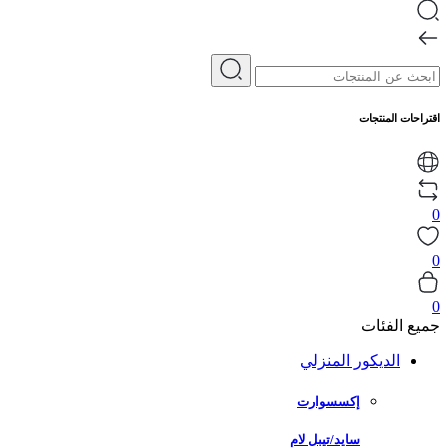
اقتراحات المنتجات
0
0
0
جميع الفئات
الديكور المنزلي
إكسسوارت
سايد/تيبل لام