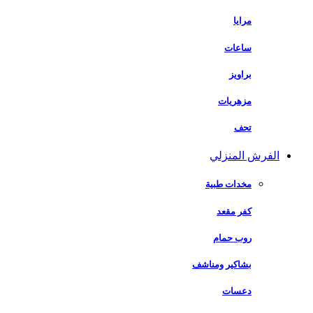
مرايا
ساعات
براويز
مزهريات
تحف
الفرش المنزلي
مخدات طبية
كفر مقعد
روب حمام
بشاكير ومناشف
دعسات