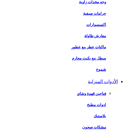
وجه مخدات زاوية
حرامات صيفية
اكسسوارات
مفارش طاولة
ماكنات عطر مع عطور
سطل مع بكيت محارم
شموع
الأدوات المنزلية
فناجين قهوة وشاي
ادوات مطبخ
بلاستيك
مشكات صحون