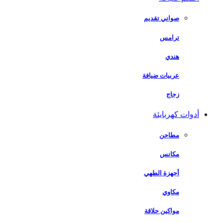
صواني تقديم
ترامس
هندي
عربيات ضيافة
زجاج
أدوات كهربايئة
مطاحن
مكانس
أجهزة الطهي
مكاوي
مواكين حلاقة