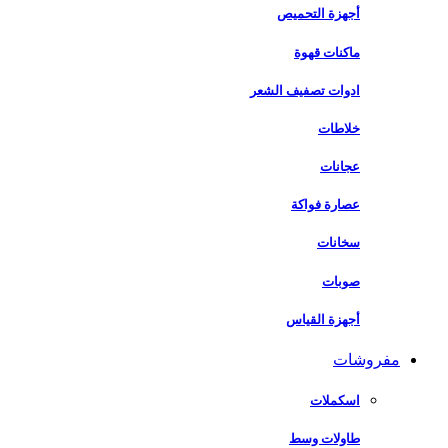
أجهزة التحميص
ماكنات قهوة
ادوات تصفيف الشعر
خلاطات
عجانات
عصارة فواكة
سخانات
صوبات
أجهزة القياس
مفروشات
اسكملات
طاولات وسط