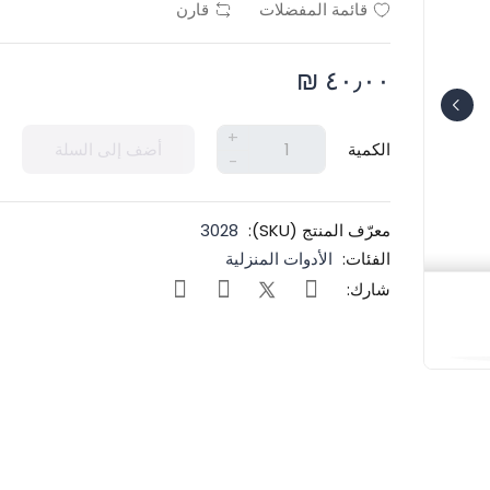
قائمة المفضلات
قارن
٤٠٫٠٠ ₪
+
الكمية
أضف إلى السلة
-
معرّف المنتج (SKU):
3028
الفئات:
الأدوات المنزلية
شارك: