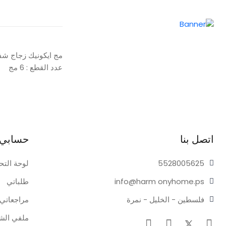
مج ايكونيك زجاج شف
عدد القطع : 6 مج
اتصل بنا
حسابي
05625
55280
لوحة التح
onyhome.ps
info@harm
طلباتي
فلسطين - الخليل - نمرة
مراجعاتي
ملفي ال