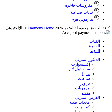
مفروشات فاخرة
نباتات صناعية
هارموني هوم
كافة الحقوق محفوظة لمتجر 2026
Harmony Home
© . الإلكتروني
الفئات
القائمة
المزيد
الديكور المنزلي
إكسسوارت
سايد/تيبل لام
مرايا
ساعات
براويز
مزهريات
تحف
الفرش المنزلي
مخدات طبية
كفر مقعد
روب حمام