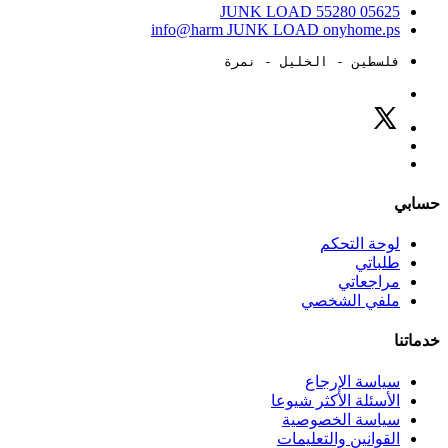
JUNK LOAD
55280
05625
info@harm
JUNK LOAD
onyhome.ps
فلسطين - الخليل - نمرة
حسابي
لوحة التحكم
طلباتي
مراجعاتي
ملفي الشخصي
خدماتنا
سياسة الإرجاع
الأسئلة الأكثر شيوعا
سياسة الخصوصية
القوانين والتعليمات