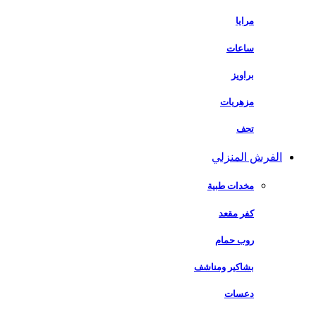
مرايا
ساعات
براويز
مزهريات
تحف
الفرش المنزلي
مخدات طبية
كفر مقعد
روب حمام
بشاكير ومناشف
دعسات