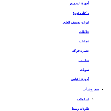
أجهزة التحميص
ماكنات قهوة
ادوات تصفيف الشعر
خلاطات
عجانات
عصارة فواكة
سخانات
صوبات
أجهزة القياس
مفروشات
اسكملات
طاولات وسط