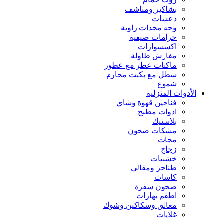
بشاكير ومناشف
دعسات
وجه مخدات زاوية
حرامات صيفية
اكسسوارات
مفارش طاولة
ماكنات عطر مع عطور
سطل مع بكيت محارم
شموع
الأدوات المنزلية
فناجين قهوة وشاي
ادوات مطبخ
بلاستيك
مشكات صحون
مجات
زجاج
خشبيات
طناجر ومقالي
كاسات
صحون سفرة
اطقم بهارات
معالق وسكاكين وشوك
غلايات