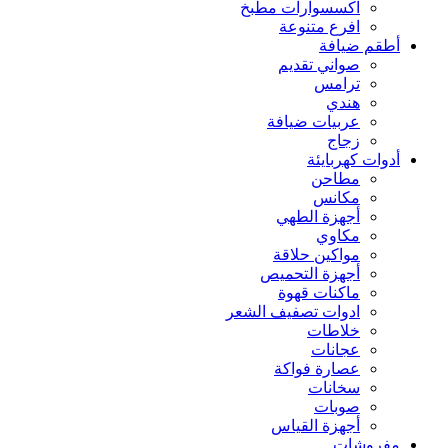
اكسسوارات مطبخ
افرع متنوعة
أطقم ضيافة
صواني تقديم
ترامس
هندي
عربيات ضيافة
زجاج
أدوات كهربايئة
مطاحن
مكانس
أجهزة الطهي
مكاوي
مواكين حلاقة
أجهزة التحميص
ماكنات قهوة
ادوات تصفيف الشعر
خلاطات
عجانات
عصارة فواكة
سخانات
صوبات
أجهزة القياس
مفروشات