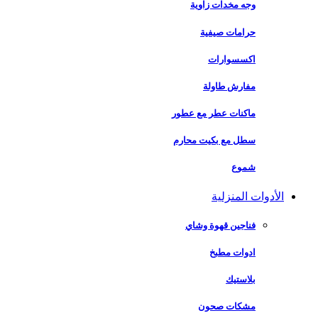
وجه مخدات زاوية
حرامات صيفية
اكسسوارات
مفارش طاولة
ماكنات عطر مع عطور
سطل مع بكيت محارم
شموع
الأدوات المنزلية
فناجين قهوة وشاي
ادوات مطبخ
بلاستيك
مشكات صحون