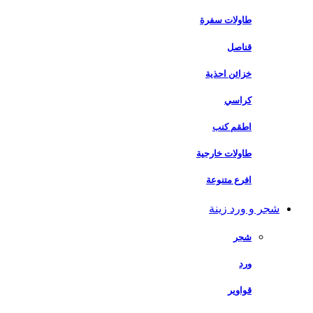
طاولات سفرة
قناصل
خزائن احذية
كراسي
اطقم كنب
طاولات خارجية
افرع متنوعة
شجر و ورد زينة
شجر
ورد
قواوير