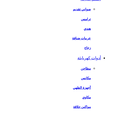
صواني تقديم
ترامس
هندي
عربيات ضيافة
زجاج
أدوات كهربايئة
مطاحن
مكانس
أجهزة الطهي
مكاوي
مواكين حلاقة