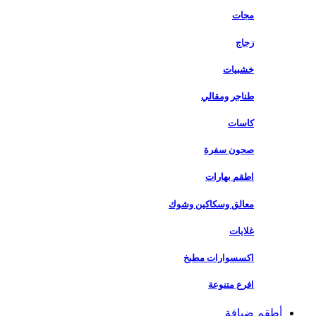
مجات
زجاج
خشبيات
طناجر ومقالي
كاسات
صحون سفرة
اطقم بهارات
معالق وسكاكين وشوك
غلايات
اكسسوارات مطبخ
افرع متنوعة
أطقم ضيافة