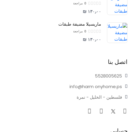
0
مراجعة
١٣٠٫٠٠ ₪
ماريسيلا مضيفة طبقات
0
مراجعة
١٣٠٫٠٠ ₪
اتصل بنا
55280
05625
info@harm
onyhome.ps
فلسطين - الخليل - نمرة
حسابي