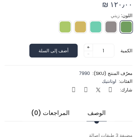
١٢٠٫٠٠ ₪
اللون:
زيتي
+
الكمية
أضف إلى السلة
-
معرّف المنتج (SKU):
7990
الفئات:
اوتانتيك
شارك:
الوصف
المراجعات (0)
مضيفة 3 طبقات اصالة