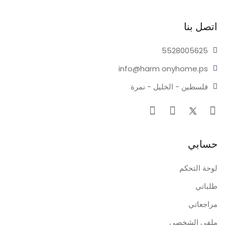
اتصل بنا
55280
05625
info@harm
onyhome.ps
فلسطين - الخليل - نمرة
حسابي
لوحة التحكم
طلباتي
مراجعاتي
ملفي الشخصي