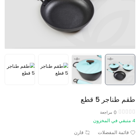
طقم طناجر 5 قطع
0
مراجعة
4 متبقي في المخزون
قائمة المفضلات
قارن